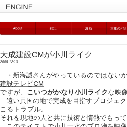
ENGINE
About
雑記
漫画
軍靴のバ
大成建設CMが小川ライク
2008-12/13
・新海誠さんがやっているのではないか
建設テレビCM
ですが、
こいつがかなり小川ライク
な映
遠い異国の地で完成を目指すプロジェク
こるトラブル。
それを現地の人と共に技術と情熱でもって
このテイストで小川一水のプロ物を映像