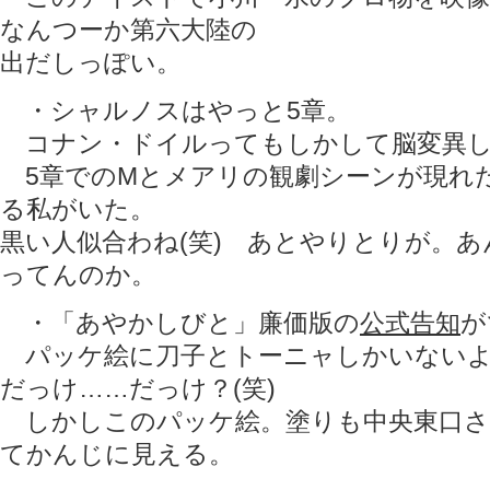
なんつーか第六大陸の
出だしっぽい。
・シャルノスはやっと5章。
コナン・ドイルってもしかして脳変異し
5章でのMとメアリの観劇シーンが現れ
る私がいた。
黒い人似合わね(笑) あとやりとりが。
ってんのか。
・「あやかしびと」廉価版の
公式告知
が
パッケ絵に刀子とトーニャしかいないよ
だっけ……だっけ？(笑)
しかしこのパッケ絵。塗りも中央東口さ
てかんじに見える。