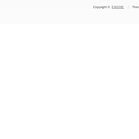
Copyright ©
ENGINE
The