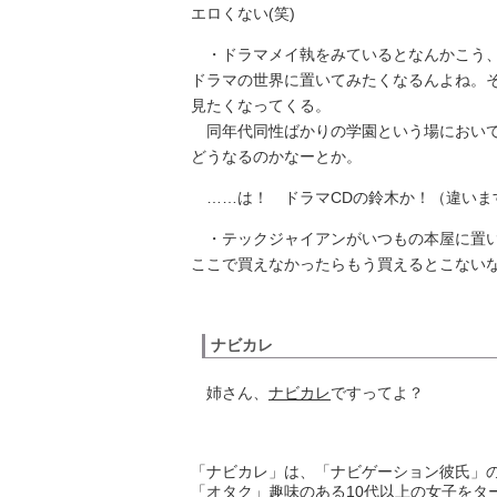
エロくない(笑)
・ドラマメイ執をみているとなんかこう、
ドラマの世界に置いてみたくなるんよね。
見たくなってくる。
同年代同性ばかりの学園という場において
どうなるのかなーとか。
……は！ ドラマCDの鈴木か！（違いま
・テックジャイアンがいつもの本屋に置い
ここで買えなかったらもう買えるとこない
ナビカレ
姉さん、
ナビカレ
ですってよ？
「ナビカレ」は、「ナビゲーション彼氏」
「オタク」趣味のある10代以上の女子をタ