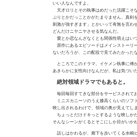
いい人なんですよ。
天才ロリとその執事はめだった活躍こそな
ぷりとかだっことかがたまりません。真剣
刺激が強すぎます」とかいって有無を言わ
どんだけニヤニヤさせる気なんだ。
愛とか恋なんざなくとも関係性萌えはいつ
原作にあるエピソードはメインストーリー
ないだろうが、この配役で見てみたかった
ところでこのドラマ。イケメン執事に傅か
あきらかに女性向けなんだが、私は気づい
絶対領域ドラマでもあると。
毎回毎回すてきな部分をサービスされて
ミニスカニーソのうえ膝高くらいのソファ
映し出されるわけで、領域の奥が見えてし
ちょっとだけドキっとするような映しかた
そんなシーンがくるとそこにしか目がいかね
話しはかわるが、廊下を歩いてくる水嶋ヒ