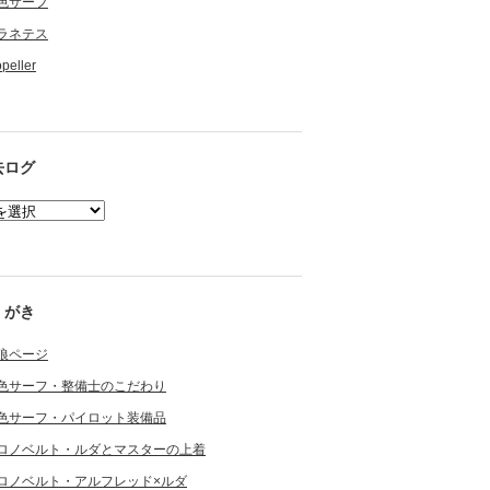
色サーフ
ラネテス
opeller
去ログ
くがき
狼ページ
色サーフ・整備士のこだわり
色サーフ・パイロット装備品
ロノベルト・ルダとマスターの上着
ロノベルト・アルフレッド×ルダ