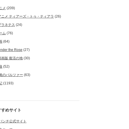
ニメ
(209)
アニメ ティアーズ・トゥ・ティアラ
(26)
プラネテス
(24)
ーム
(76)
画
(64)
nder the Rose
(27)
漫画版 復活の地
(30)
狼
(52)
靴のバルツァー
(63)
記
(1193)
すすめサイト
バンチ公式サイト