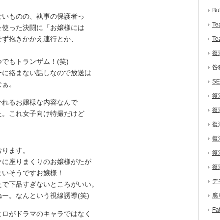
Bu
いものの、執事の保護者っ
Te
を使った決闘に「お嬢様には
せず抱きかかえ連行とか、
Te
復
でもトランザム！(笑)
咎
に絡まない話しなので放送は
S
なぁ。
復
れるお嬢様な内容なんで
復
た。これ女子向け特撮だけど
復
復
おります。
復
に座りまくりのお嬢様がたが
復
まいそうですお嬢様！
デ
で下品すぎないところがいい。
ー。なんという視線誘導(笑)
腐
F
ロがドラマのキャラではなく