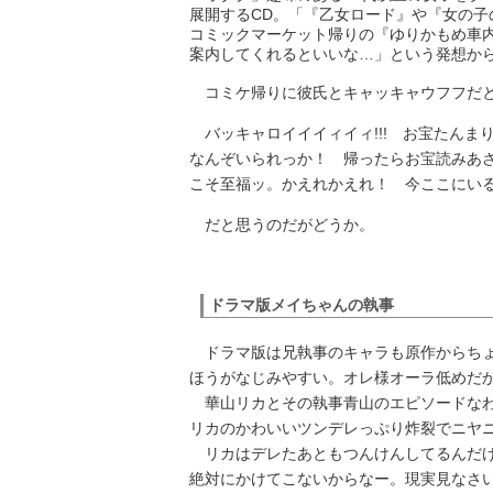
展開するCD。「『乙女ロード』や『女の子
コミックマーケット帰りの『ゆりかもめ車
案内してくれるといいな…」という発想か
コミケ帰りに彼氏とキャッキャウフフだ
バッキャロイイイィイィ!!! お宝たんま
なんぞいられっか！ 帰ったらお宝読みあ
こそ至福ッ。かえれかえれ！ 今ここにい
だと思うのだがどうか。
ドラマ版メイちゃんの執事
ドラマ版は兄執事のキャラも原作からちょ
ほうがなじみやすい。オレ様オーラ低めだ
華山リカとその執事青山のエピソードなわ
リカのかわいいツンデレっぷり炸裂でニヤ
リカはデレたあともつんけんしてるんだけ
絶対にかけてこないからなー。現実見なさ