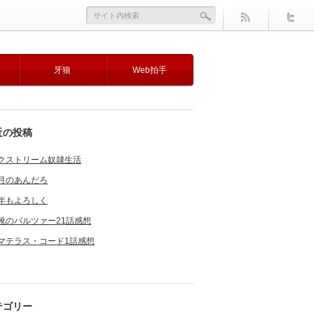
牙狼
Web拍手
近の投稿
クストリーム奴隷生活
月のあんだろ
年もよろしく
靴のバルツァー21話感想
マテラス・コード1話感想
テゴリー