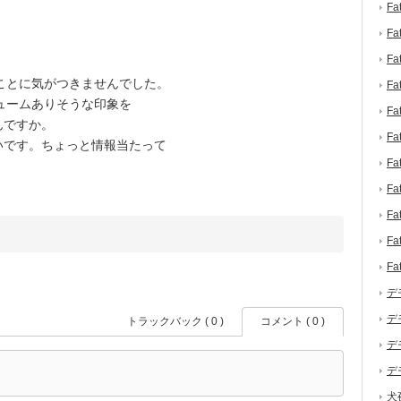
F
F
F
ことに気がつきませんでした。
F
ュームありそうな印象を
F
んですか。
F
いです。ちょっと情報当たって
F
F
F
F
F
デ
デ
トラックバック ( 0 )
コメント ( 0 )
デ
デ
犬