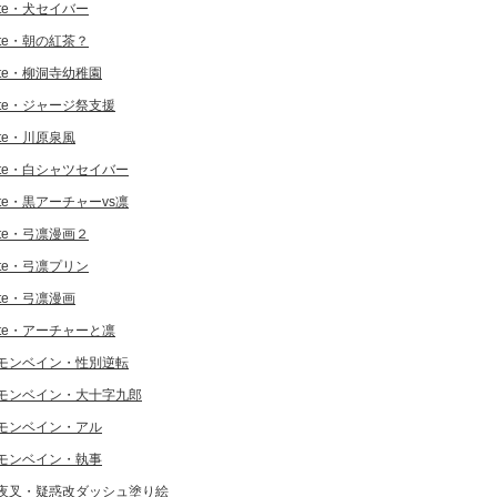
ate・犬セイバー
ate・朝の紅茶？
ate・柳洞寺幼稚園
ate・ジャージ祭支援
ate・川原泉風
ate・白シャツセイバー
ate・黒アーチャーvs凛
ate・弓凛漫画２
ate・弓凛プリン
ate・弓凛漫画
ate・アーチャーと凛
モンベイン・性別逆転
モンベイン・大十字九郎
モンベイン・アル
モンベイン・執事
夜叉・疑惑改ダッシュ塗り絵