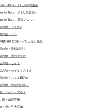
llet Butlers・テレカ妄想漫画
ars to Tiara・男3人馬鹿笑い
ars to Tiara・花冠アロウン
活の地・セイオ2
狗の血・リン
EVEN-BRIDGE・グリエルと先生
活の地・逆転裁判？
活の地・雲の上では
活の地・セイオ
活の地・セイオとスミル
活の地・スミルEDVer.
活の地・総裁の日常？
モンベイン・アル２
り姫・山鹿青磁
ate・凛と弓犬耳編