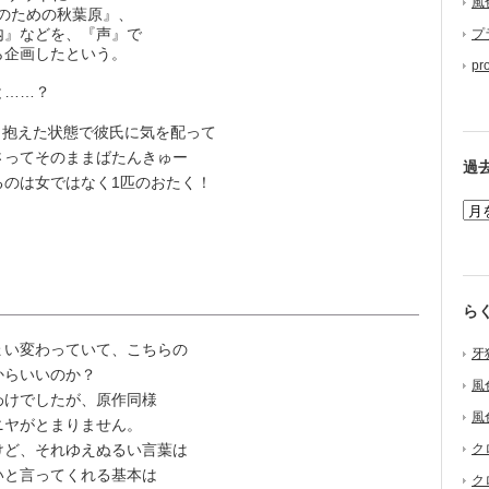
風
のための秋葉原』、
内』などを、『声』で
プ
ら企画したという。
pr
と……？
り抱えた状態で彼氏に気を配って
さってそのままばたんきゅー
過
るのは女ではなく1匹のおたく！
ら
い変わっていて、こちらの
牙
からいいのか？
風
けでしたが、原作同様
風
ニヤがとまりません。
ど、それゆえぬるい言葉は
ク
いと言ってくれる基本は
ク