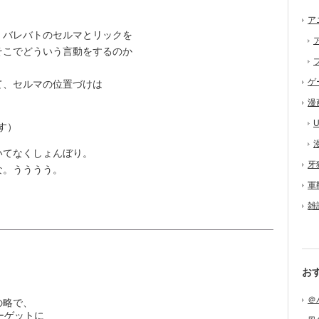
ア
バレバトのセルマとリックを
そこでどういう言動をするのか
ゲ
、セルマの位置づけは
漫
U
す）
てなくしょんぼり。
牙
な。うううう。
軍
雑
お
＠
の略で、
ーゲットに