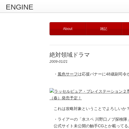
ENGINE
About
雑記
絶対領域ドラマ
2009-01/21
・
風色サーフ
は応援バナーに48歳副司令が
これは攻略対象ということでよろしいか
・ライアーの「水スペ 川野口ノブ探検隊
公式サイト未公開の触手CGとか載ってる