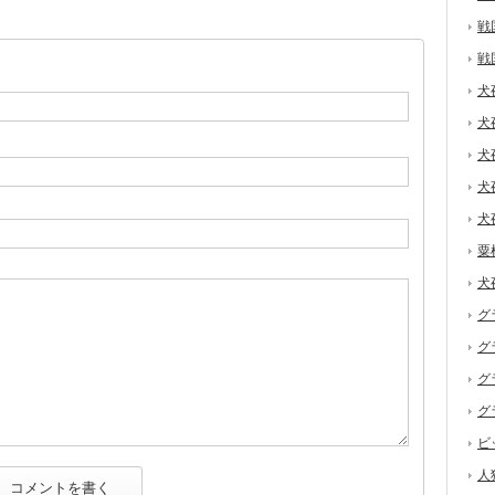
戦
戦
犬
犬
犬
犬
犬
粟
犬
グ
グ
グ
グ
ビ
人