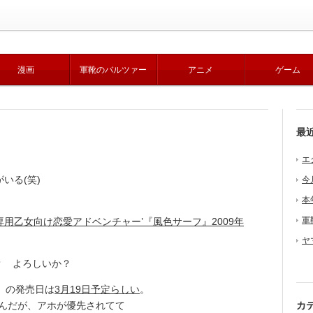
漫画
軍靴のバルツァー
アニメ
ゲーム
最
エ
いる(笑)
今
本
軍
ヤ
？ よろしいか？
」の発売日は
3月19日予定らしい
。
んだが、アホが優先されてて
カ