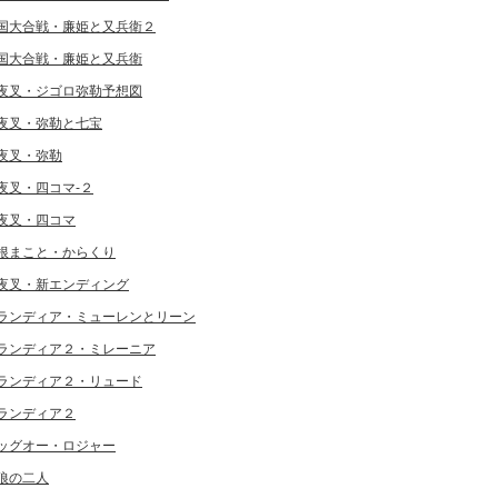
国大合戦・廉姫と又兵衛２
国大合戦・廉姫と又兵衛
夜叉・ジゴロ弥勒予想図
夜叉・弥勒と七宝
夜叉・弥勒
夜叉・四コマ-２
夜叉・四コマ
根まこと・からくり
夜叉・新エンディング
ランディア・ミューレンとリーン
ランディア２・ミレーニア
ランディア２・リュード
ランディア２
ッグオー・ロジャー
狼の二人