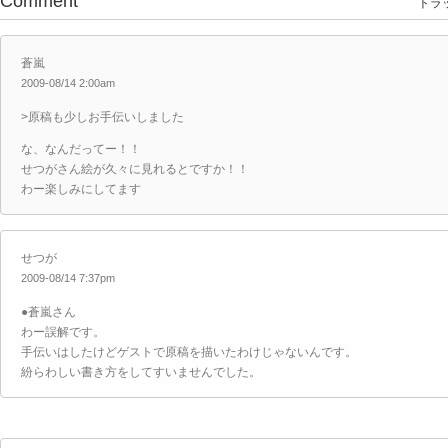
Comment
トラッ
蒼嵐
2009-08/14 2:00am
>原稿も少しお手伝いしました
な、なんだってー！！
せつがさん絵が久々に見れるとですか！！
わー楽しみにしてます
せつが
2009-08/14 7:37pm
●蒼嵐さん
わー誤解です。
手伝いはしたけどゲストで原稿を描いたわけじゃないんです。
紛らわしい書き方をしてすいませんでした。