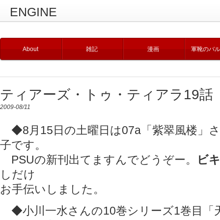
ENGINE
About
雑記
漫画
軍靴のバ
ティアーズ・トゥ・ティアラ19話
2009-08/11
◆8月15日の土曜日は07a「紫翠風楼」
子です。
PSUの新刊出てますんでどうぞー。
ビ
しだけ
お手伝いしました。
◆小川一水さんの10巻シリーズ1巻目「天