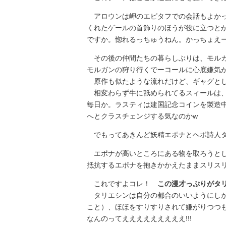
アロウンは岬のエピタフでの会話もよかっ
くれたゲールの首飾りのほうが役に立つと
ですか。惚れるっちゅうねん。かっちょえ
その後の仲間たちの暮らしぶりは、モルガ
モルガンの狩り行くでーコールに心底嫌気
原作も似たような流れだけど、ギャグとし
相変わらず牛に舐められてるスィールは、
毎日か。ラスティは建国記念コインを製造
へとクラスチェンジする気なのかw
でもってあきんど妖精エポナとヘボ詩人タ
エポナが高いところにある物を取ろうとし
抵抗するエポナを抱きかかえたままスリスリコ
これですよコレ！
この漫才っぷりがタ
タリエシンは自分の都合のいいようにしか
こと）、ほほをすりすりされて嫌がりつつ
なんのってえええええええええ!!!