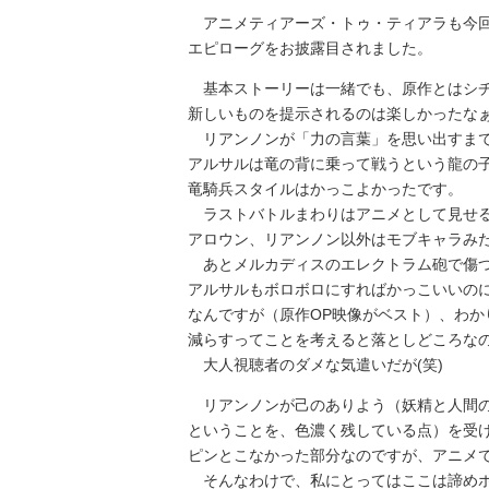
アニメティアーズ・トゥ・ティアラも今回
エピローグをお披露目されました。
基本ストーリーは一緒でも、原作とはシチ
新しいものを提示されるのは楽しかったな
リアンノンが「力の言葉」を思い出すまで
アルサルは竜の背に乗って戦うという龍の
竜騎兵スタイルはかっこよかったです。
ラストバトルまわりはアニメとして見せる
アロウン、リアンノン以外はモブキャラみ
あとメルカディスのエレクトラム砲で傷つ
アルサルもボロボロにすればかっこいいの
なんですが（原作OP映像がベスト）、わか
減らすってことを考えると落としどころな
大人視聴者のダメな気遣いだが(笑)
リアンノンが己のありよう（妖精と人間の
ということを、色濃く残している点）を受
ピンとこなかった部分なのですが、アニメ
そんなわけで、私にとってはここは諦め