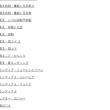
国大合戦・廉姫と又兵衛２
国大合戦・廉姫と又兵衛
夜叉・ジゴロ弥勒予想図
夜叉・弥勒と七宝
夜叉・弥勒
夜叉・四コマ-２
夜叉・四コマ
根まこと・からくり
夜叉・新エンディング
ランディア・ミューレンとリーン
ランディア２・ミレーニア
ランディア２・リュード
ランディア２
ッグオー・ロジャー
狼の二人