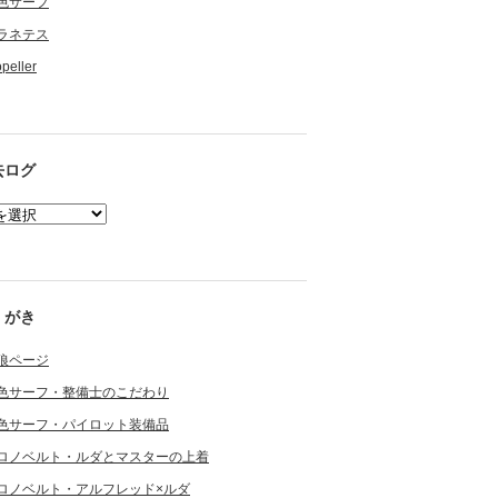
色サーフ
ラネテス
opeller
去ログ
くがき
狼ページ
色サーフ・整備士のこだわり
色サーフ・パイロット装備品
ロノベルト・ルダとマスターの上着
ロノベルト・アルフレッド×ルダ