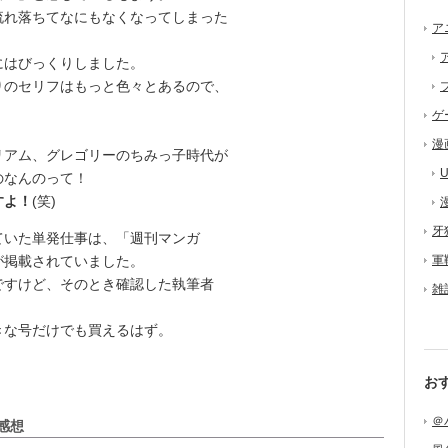
れ落ちてなにもなくなってしまった
ア
はびっくりしました。
のセリフはもっと色々とあるので、
ゲ
漫
アム、グレゴリーのちみっ子時代が
U
のなんのって！
すよ！
(笑)
牙
いた単発仕事は、「週刊マンガ
が掲載されていました。
軍
すけど、そのとき確認した執筆者
雑
きな号だけでも買えるはず。
お
＠
感想