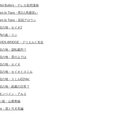
llet Butlers・テレカ妄想漫画
ars to Tiara・男3人馬鹿笑い
ars to Tiara・花冠アロウン
活の地・セイオ2
狗の血・リン
EVEN-BRIDGE・グリエルと先生
活の地・逆転裁判？
活の地・雲の上では
活の地・セイオ
活の地・セイオとスミル
活の地・スミルEDVer.
活の地・総裁の日常？
モンベイン・アル２
り姫・山鹿青磁
ate・凛と弓犬耳編