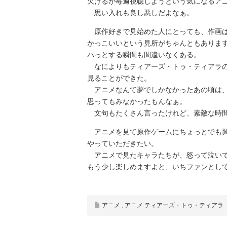
欠けるが毎週視聴しようという気になるア
思い入れも良し悪しだよなぁ。
原作好きで見始めた人にとっても、作画は
かっこいいという見所がちゃんともありま
ハっとする瞬間も間違いなくある。
なによりもティアーズ・トゥ・ティアラの
見ることができた。
アニメなんて夢でしかなかったあの頃は、
思ってもみなかったもんなぁ。
文句もたくさん言ったけれど、素敵な時間
アニメを見て原作ゲームにちょっとでも興
やっていただきたい。
アニメで見たキャラたちが、怒って泣いて
もう少し楽しめますよと、いちファンとし
アニメ
,
アニメ ティアーズ・トゥ・ティアラ