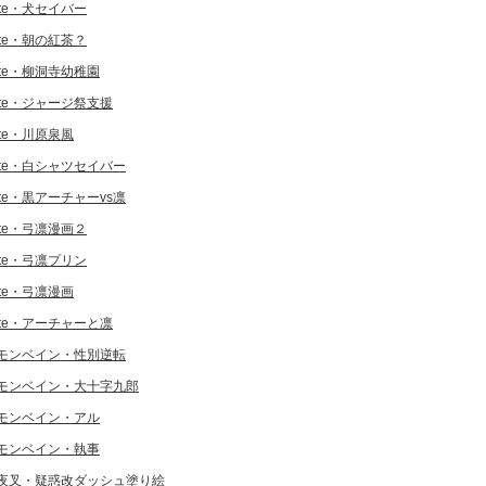
ate・犬セイバー
ate・朝の紅茶？
ate・柳洞寺幼稚園
ate・ジャージ祭支援
ate・川原泉風
ate・白シャツセイバー
ate・黒アーチャーvs凛
ate・弓凛漫画２
ate・弓凛プリン
ate・弓凛漫画
ate・アーチャーと凛
モンベイン・性別逆転
モンベイン・大十字九郎
モンベイン・アル
モンベイン・執事
夜叉・疑惑改ダッシュ塗り絵