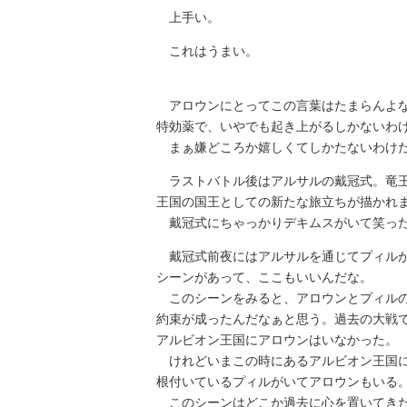
上手い。
これはうまい。
アロウンにとってこの言葉はたまらんよな
特効薬で、いやでも起き上がるしかないわ
まぁ嫌どころか嬉しくてしかたないわけ
ラストバトル後はアルサルの戴冠式。竜王
王国の国王としての新たな旅立ちが描かれ
戴冠式にちゃっかりデキムスがいて笑った
戴冠式前夜にはアルサルを通じてプィルが
シーンがあって、ここもいいんだな。
このシーンをみると、アロウンとプィルの
約束が成ったんだなぁと思う。過去の大戦
アルビオン王国にアロウンはいなかった。
けれどいまこの時にあるアルビオン王国に
根付いているプィルがいてアロウンもいる
このシーンはどこか過去に心を置いてきた