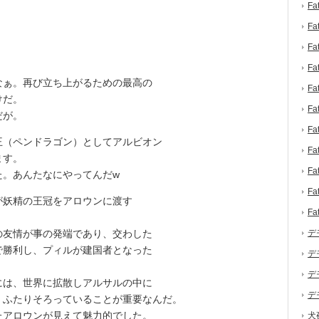
F
F
F
F
ぁ。再び立ち上がるための最高の
F
けだ。
F
だが。
F
（ペンドラゴン）としてアルビオン
F
ます。
F
。あんたなにやってんだw
F
妖精の王冠をアロウンに渡す
F
友情が事の発端であり、交わした
デ
で勝利し、プィルが建国者となった
デ
デ
は、世界に拡散しアルサルの中に
デ
。ふたりそろっていることが重要なんだ。
アロウンが見えて魅力的でした。
犬