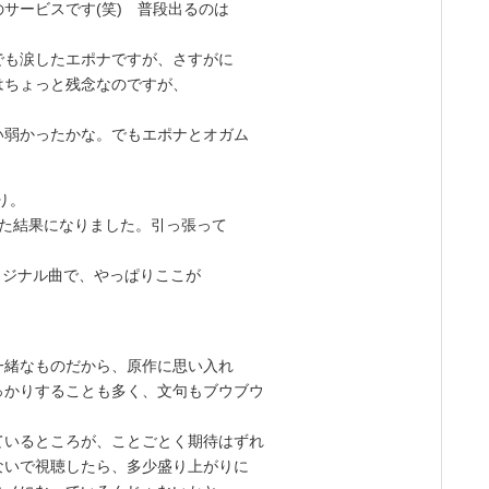
サービスです(笑) 普段出るのは
も涙したエポナですが、さすがに
はちょっと残念なのですが、
弱かったかな。でもエポナとオガム
り。
た結果になりました。引っ張って
リジナル曲で、やっぱりここが
。
緒なものだから、原作に思い入れ
っかりすることも多く、文句もブウブウ
いるところが、ことごとく期待はずれ
ないで視聴したら、多少盛り上がりに