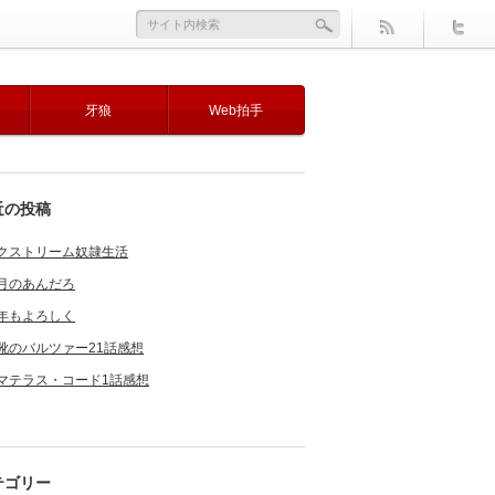
牙狼
Web拍手
近の投稿
クストリーム奴隷生活
月のあんだろ
年もよろしく
靴のバルツァー21話感想
マテラス・コード1話感想
テゴリー