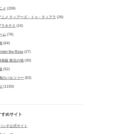
ニメ
(209)
アニメ ティアーズ・トゥ・ティアラ
(26)
プラネテス
(24)
ーム
(76)
画
(64)
nder the Rose
(27)
漫画版 復活の地
(30)
狼
(52)
靴のバルツァー
(63)
記
(1193)
すすめサイト
バンチ公式サイト