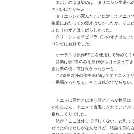
エポナのほほ染めは、タリエシン生還への
さぶいぼだからw
タリエシンが死んだことに対してアニメで
生還にあたっての漫才はなかったか。そこ
ふたりのオチはすばらしかった。
タリエシンとチビドラゴンのオチはちょい
コンビは新鮮でした。
オーラスは原作ED曲を使用して締めくく
音楽は歌2曲のみを原作から引っ張ってき
きた曲の使い方は良かったなーと。
この2曲以外の作中BGMは全てアニメオ
一番弱かったなぁ。そこは残念でならない
アニメは原作とは違う話どころか物語は一
があるぶん、アニメで表現しきれていとが
垂れまくりでした。
私が「ここは外してほしくない」と思って
だったのはたしかなんだけど、物語を知ら