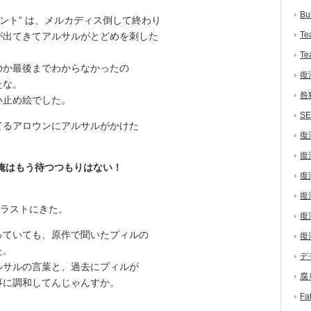
Bu
ント” は、メルカディス倒して終わり
Te
が出てきてアルサルがとどめを刺した
Te
か最後までわからなかったの
復
たな。
咎
い止め絵でした。
S
るアロウンにアルサルがかけた
復
復
 俺はもう待つつもりはない！
復
復
がラストにきた。
復
ていても、原作で聞いたプィルの
復
た。
デ
サルの言葉と、過去にプィルが
腐
事に調和してんじゃんすか。
F