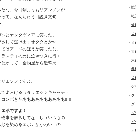
戦
たな。今は剣よりもリアンノンが
戦
かって、なんちゅう口説き文句
ー。
犬
犬
ンとオクタヴィアに笑った。
がさして逃げ出すオクタとかw
犬
てはアニメのほうが笑ったな。
犬
ラスティの元に泣きつきに行く
犬
中とかって、金物屋から造幣局
粟
犬
リエシンですよ。
グ
てよろける→タリエシンキャッチ→
グ
ンボきたああああああああああ!!!!!
グ
リエポですよ！
グ
物事を解釈してないし（いつもの
ビ
も頬を染めるエポナがかわいいの
人