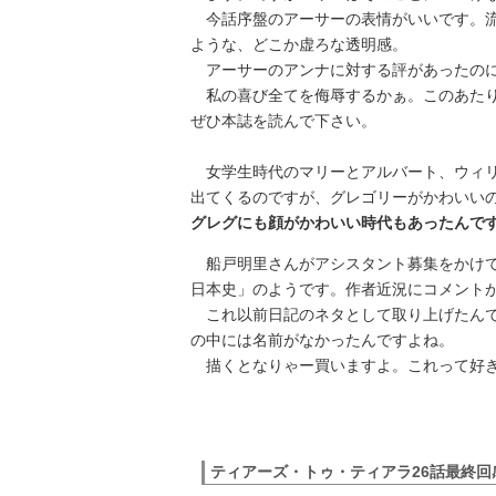
今話序盤のアーサーの表情がいいです。流
ような、どこか虚ろな透明感。
アーサーのアンナに対する評があったのに
私の喜び全てを侮辱するかぁ。このあたり
ぜひ本誌を読んで下さい。
女学生時代のマリーとアルバート、ウィリ
出てくるのですが、グレゴリーがかわいい
グレグにも顔がかわいい時代もあったんで
船戸明里さんがアシスタント募集をかけて
日本史」のようです。作者近況にコメント
これ以前日記のネタとして取り上げたんで
の中には名前がなかったんですよね。
描くとなりゃー買いますよ。これって好
ティアーズ・トゥ・ティアラ26話最終回