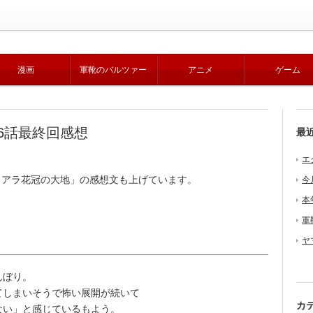
漫画
軍靴のバルツァー
アニメ
ゲーム
6話最終回感想
最
エ
ィアラ花冠の大地」の感想文も上げています。
今
本
軍
ヤ
んぼり。
しまいそうで怖い展開が続いて
カ
ない」と感じているもよう。