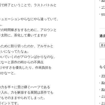
風
で終了ということで、ラストバトルと
プ
pr
ュエーションやらなにやら違っていて、
ぁ。
の時間稼ぎをするために、アロウンと
子太郎に。茶化して書いてますが
過
ために割り切ったのか、アルサルと
たいになってたなぁ。
いていくのがアロウンばかりなのな。
になーと原作の時からの不満点
ら
りやすさを優先したり、作画負担を
のかなーと。
牙
風
力を半々に受け継ぐハーフである
風
け入れ、力を解放する展開は原作でも
ク
でもそのままやられてしまった。
ポイントです。
ク