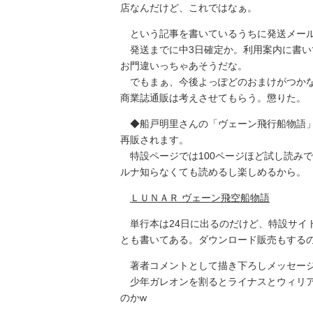
店なんだけど、これではなぁ。
という記事を書いているうちに発送メー
発送までに中3日確定か。利用案内に書い
お門違いっちゃあそうだな。
でもまぁ、今後よっぽどのおまけがつかな
商業誌通販は考えさせてもらう。懲りた。
◆船戸明里さんの「ヴェーン飛行船物語」が
再販されます。
特設ページでは100ページほど試し読み
ルナ知らなくても読めるし楽しめるから。
ＬＵＮＡＲ ヴェーン飛空船物語
単行本は24日に出るのだけど、特設サイト
とも書いてある。ダウンロード販売もする
著者コメントとして描き下ろしメッセージ
少年ガレオンを割るとライナスとウィリア
のかw