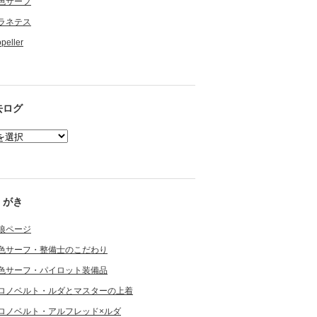
色サーフ
ラネテス
opeller
去ログ
くがき
狼ページ
色サーフ・整備士のこだわり
色サーフ・パイロット装備品
ロノベルト・ルダとマスターの上着
ロノベルト・アルフレッド×ルダ