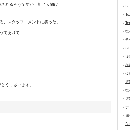
されるそうですが、担当人物は
Bu
Te
対する、スタッフコメントに笑った。
Te
復
ってあげて
咎
S
復
復
復
復
とうございます。
復
復
デ
腐
F