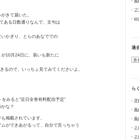
風
プ
ルがきて届いた。
pr
てある日数通りなんで、文句は
いかぎり、とらのあなででの
過
10月24日に、装いも新たに
できるので、いっちょ見てみてくださいよ。
ら
をみると”近日全巻有料配信予定”
牙
のかな？
風
も掲載されています。
風
ムができあがるって、自分で言っちゃう
ク
ク