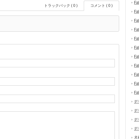
F
トラックバック ( 0 )
コメント ( 0 )
F
F
F
F
F
F
F
F
F
F
デ
デ
デ
デ
犬