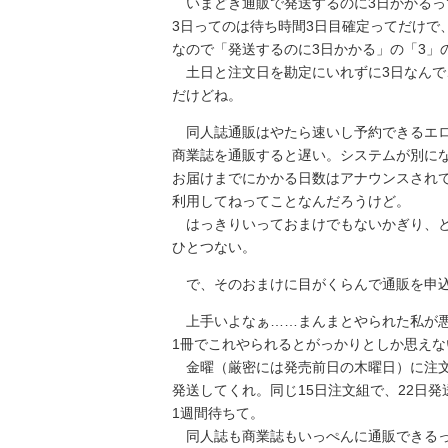
いまどき通販で発送するのに3日かかるっ
3日ってのは待ち時間3日目確定ってだけで
なので「発送するのに3日かかる」の「3」
土日と注文日を勘定にいれずに3日なんで
だけどね。
同人誌通販はやたら速いし予約できるエロ
商業誌を通販すると遅い。システムが別に
お届けまでにかかる日数はアナウンスされ
利用してねってことなんだろうけど。
はっきりいっておまけでもないかぎり、と
ひとつない。
で、そのおまけに目がくらんで通販を申込
上手いよなぁ……まんまとやられた私が悪
1冊でこれやられるとがっかりとしか思えな
金曜（厳密には発売前日の木曜日）に注文
発送してくれ。同じ15日注文組で、22日
1週間待ちて。
同人誌も商業誌もいっぺんに通販できるっ