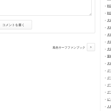
戦
戦
犬
犬
犬
犬
風色サーフファンブック
犬
粟
犬
グ
グ
グ
グ
ビ
人