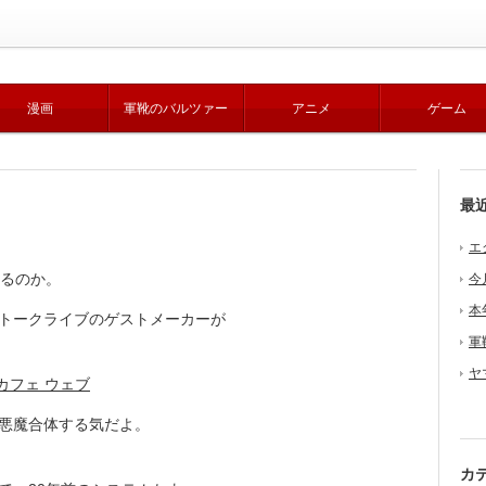
漫画
軍靴のバルツァー
アニメ
ゲーム
最
エ
出るのか。
今
本
アキバトークライブのゲストメーカーが
軍
ヤ
ド カフェ ウェブ
悪魔合体する気だよ。
カ