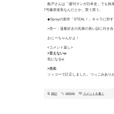
船戸さんは「週刊マンガ日本史」でも執筆
7号藤原道長なんだとか。買う買う。
◆Sprayの新作「STEAL！」キャラに
>亮一：薀蓄好きの先輩の長い話に付き合
おじーちゃんかよ！
<コメント返し>
>言えないw
気になるw
>先生
ソッコーで訂正しました。つっこみありが
setuga
雑記
コメントを書く