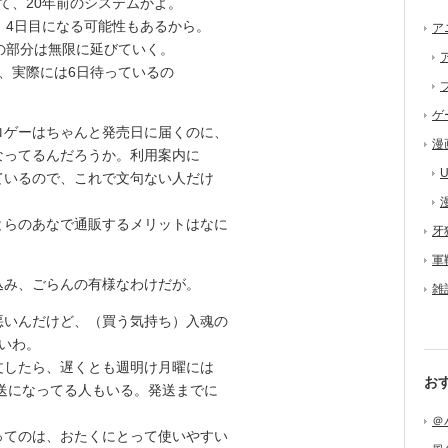
て、20年前のシステムかよ。
、4日目になる可能性もあるから。
ア
の部分は無限に延びていく。
、実際には6日待っているの
ゲ
ゲーはちゃんと発売日に届くのに、
漫
なってるんだろうか。利用案内に
U
ているので、これで文句ない人だけ
らのあなで通販するメリットはなに
牙
軍
み、ごらんの有様なわけだが。
雑
いんだけど、（買う気持ち）入魂の
いわ。
したら、遅くとも週明け月曜には
お
発送になってる人もいる。発送までに
＠
てのは、おたくにとって使いやすい