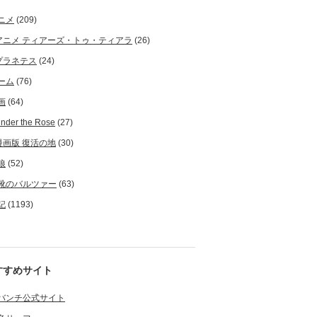
ニメ
(209)
アニメ ティアーズ・トゥ・ティアラ
(26)
プラネテス
(24)
ーム
(76)
画
(64)
nder the Rose
(27)
漫画版 復活の地
(30)
狼
(52)
靴のバルツァー
(63)
記
(1193)
すすめサイト
バンチ公式サイト