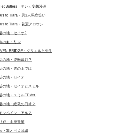
llet Butlers・テレカ妄想漫画
ars to Tiara・男3人馬鹿笑い
ars to Tiara・花冠アロウン
活の地・セイオ2
狗の血・リン
EVEN-BRIDGE・グリエルと先生
活の地・逆転裁判？
活の地・雲の上では
活の地・セイオ
活の地・セイオとスミル
活の地・スミルEDVer.
活の地・総裁の日常？
モンベイン・アル２
り姫・山鹿青磁
ate・凛と弓犬耳編