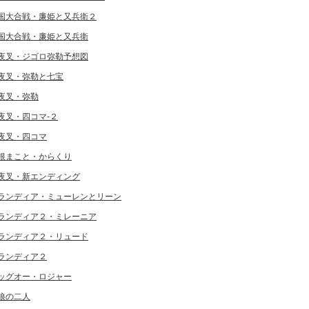
国大合戦・廉姫と又兵衛２
国大合戦・廉姫と又兵衛
夜叉・ジゴロ弥勒予想図
夜叉・弥勒と七宝
夜叉・弥勒
夜叉・四コマ-２
夜叉・四コマ
根まこと・からくり
夜叉・新エンディング
ランディア・ミューレンとリーン
ランディア２・ミレーニア
ランディア２・リュード
ランディア２
ッグオー・ロジャー
狼の二人