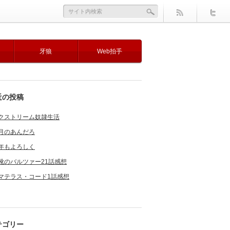
牙狼
Web拍手
近の投稿
クストリーム奴隷生活
月のあんだろ
年もよろしく
靴のバルツァー21話感想
マテラス・コード1話感想
テゴリー