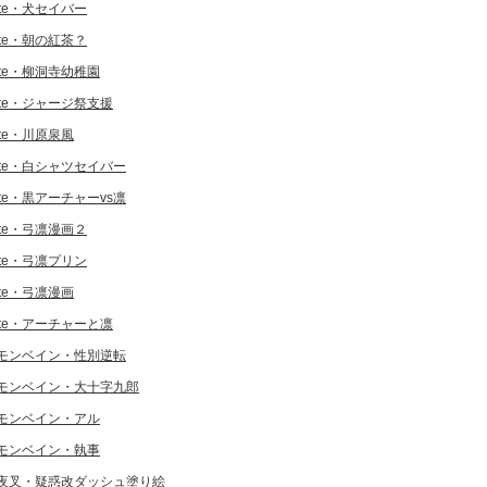
ate・犬セイバー
ate・朝の紅茶？
ate・柳洞寺幼稚園
ate・ジャージ祭支援
ate・川原泉風
ate・白シャツセイバー
ate・黒アーチャーvs凛
ate・弓凛漫画２
ate・弓凛プリン
ate・弓凛漫画
ate・アーチャーと凛
モンベイン・性別逆転
モンベイン・大十字九郎
モンベイン・アル
モンベイン・執事
夜叉・疑惑改ダッシュ塗り絵