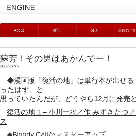
ENGINE
About
雑記
漫画
軍靴のバ
蘇芳！その男はあかんでー！
2009-11/16
◆漫画版「復活の地」は単行本が出せる
ったはず、と
思っていたんだが、どうやら12月に発売
復活の地 1 – 小川一水／作 みずきたつ／画 
ス
◆Bloody Callがマスターアップ。