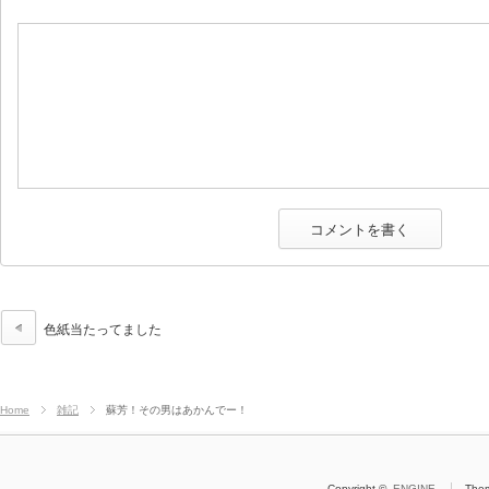
色紙当たってました
Home
雑記
蘇芳！その男はあかんでー！
Copyright ©
ENGINE
The