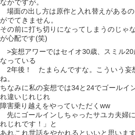
なかですが。
場面の出し方は原作と入れ替えがあるの
がでてきません。
その前に打ち切りになってしまうのじゃ
が心配です(笑)
>妄想アワーではセイオ30歳、スミル2
なっている
2年後！ たまらんですな。こういう妄
ね。
ちなみに私の妄想では34と24でゴールイ
れ違いじれじれ
障害乗り越えをやっていただくww
先にゴールインしちゃったサユカ夫婦に
れじれです！」と
あれこれ世話をやかれるといいと思いま