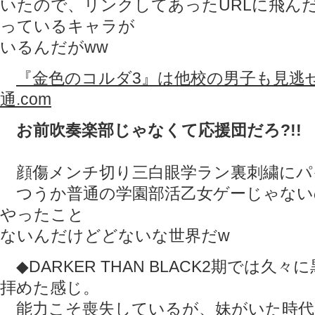
いたので、リンクしてあったURLに飛ん
っているキャラが
いるんだがww
『金色のコルダ3』は他校の男子も見逃せ
通.com
お前吹奏楽部じゃなくて応援団だろ?!!
顔傷メンチ切り三白眼学ラン裏刺繍にパ
つうか普通の学園部活乙女ゲーじゃない
やったこと
ないんだけどどないな世界だw
◆DARKER THAN BLACK2期では久
拝めた感じ。
能力こそ喪失しているが、妹がいた時代