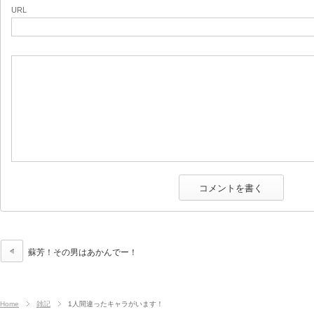
URL
蘇芳！その男はあかんでー！
Home
雑記
1人間違ったキャラがいます！