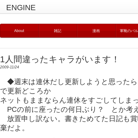
ENGINE
About
雑記
漫画
軍靴のバ
1人間違ったキャラがいます！
2009-11/24
◆週末は連休だし更新しようと思ったら
で更新どころか
ネットもままならん連休をすごしてしま
PCの前に座ったの何日ぶり？ とか考
放置申し訳ない。書きためてた日記も賞
棄だよ。