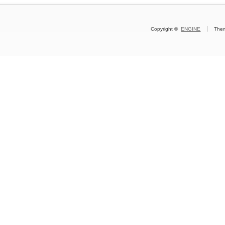
Copyright ©
ENGINE
The