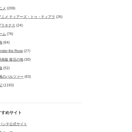
ニメ
(209)
アニメ ティアーズ・トゥ・ティアラ
(26)
プラネテス
(24)
ーム
(76)
画
(64)
nder the Rose
(27)
漫画版 復活の地
(30)
狼
(52)
靴のバルツァー
(63)
記
(1193)
すすめサイト
バンチ公式サイト