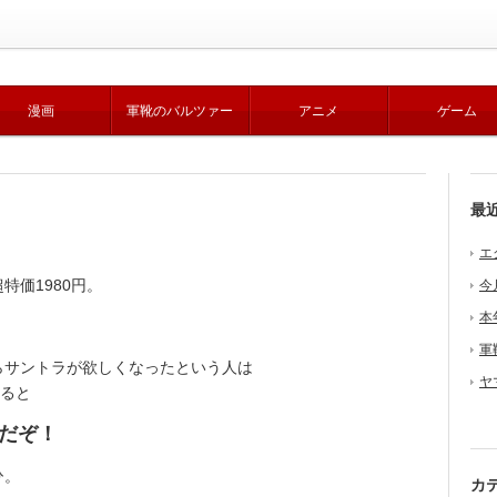
漫画
軍靴のバルツァー
アニメ
ゲーム
最
エ
価1980円。
今
本
軍
サントラが欲しくなったという人は
ヤ
えると
だぞ！
ひ。
カ