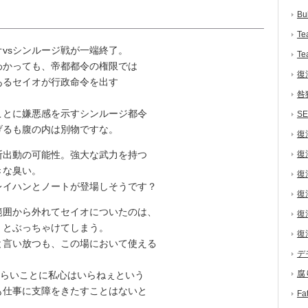
Bu
Te
vsシンルージ戦が一端終了。
Te
かっても、帝都都令の権限では
復
あるセイオが行政命令を出す
咎
とに嫌悪感を示すシンルージ都令
S
げるも腹の内は別物ですな。
復
出動の可能性。強大な武力を持つ
復
きな臭い。
復
イハンとノートが登場しそうです？
復
囲から外れてセイオについたのは、
復
」とぶっちゃけてしまう。
復
言い放つも、この場において使える
デ
。
腐
ならいことに私心はいらねぇという
も仕事に支障をきたすことはないと
F