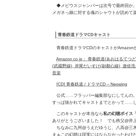
◆メビウスジャンパーは次号で最終回か
メガネっ娘に対する魂のシャウトが読めて
青春鉄道ドラマCDキャスト
青春鉄道ドラマCDのキャストがAmazo
Amazon.co.jp： 青春鉄道(あおはるてつ
(武蔵野線), 岸尾だいすけ(副都心線), 遊佐浩
音楽
[CD] 青春鉄道 / ドラマCD – Neowing
公式……フラッパー編集部なにしてんの。
すっぱ抜かれてキャストまでとかって……
このキャストが本当なら
私の幻聴ボイス
ありがとうございました！ でも秩父@井
ちなみに九州@うえだゆうじ、八高@三木
まぁこの幻聴は現実にはならなかったわけ