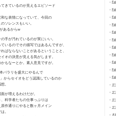
F
てきているのが見えるエピソード
F
和な表情になっていて、今回の
F
このソレンスもいい。
F
があるからw
F
の手が汚れているのが実にいい。
F
ているのでその描写ではあるんですが、
F
ければならないことがあるということと、
F
セイオの決意が見える気がします。
F
かもなーとか。素人意見ですが。
F
本パラリを盛大にやるんで
F
リ」からセイオをどう認識しているのか
感想。
デ
デ
面が増えるわけだが。
き、科学者たちの仕事っぷりは
デ
え原作通りにやると数ヶ月メイン
デ
では。
犬