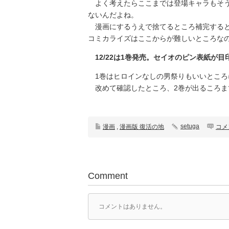
よく考えたらここまでは登場キャラもそう
ないんだよね。
漫画にするうえで捨てるところ補完すると
コミカライズはここからが難しいところな
12/22は1巻発売。セイオのピン表紙が目
1巻はヒロインなしの男祭りもいいところ
改めて確認したところ、2巻が出るころま
setuga
漫画
,
漫画版 復活の地
コメ
Comment
コメントはありません。