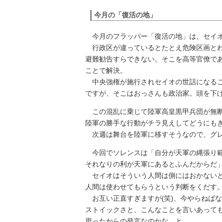
今月の「復活の地」
今月のフラッパー「復活の地」は、セイオ
行政区が違っているとたとえ危険区画とわ
避難勧告すらできない。そこを高等官僚で
ことで解決。
中央強権が施行されセイオの世話になるこ
ですが、そこはおっさんも政治家。頭を下
この混乱に乗じて陸軍高皇黒甲兵団が無断
陸軍の勝手な行動がチラ見えしてどうにも
次週は舞台を陸軍に移すそうなので、グレ
今回でソレンスは「自分が天軍の縄張り範
それなりの利が天軍にあるとふんだからだ
セイオはそういう人間は側にはおかないと
人間は使わせてもらうという判断をくだす
お互い正直すぎますが(笑)、今やらねば
ストイックさと、こんなことを言いあって
思ったからの発言なのかな、と。