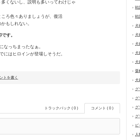
多くないし、説明も多いってわけじゃ
戦
ころ色々ありましょうが、復活
戦
のかもしれない。
犬
印です。
犬
犬
になっちまったなぁ。
犬
でにはヒロインが登場しそうだ。
犬
粟
ントを書く
犬
グ
グ
グ
トラックバック ( 0 )
コメント ( 0 )
グ
ビ
人