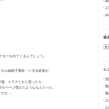
風
プ
pr
過
クターも出てくるんでしょう。
ら
カル線銚子電鉄・いずみ鉄道が
牙
場。イラストかと思ったら
風
が1ページ増えたようなもんだった。
りだな－。
風
ク
ク