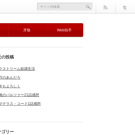
牙狼
Web拍手
近の投稿
クストリーム奴隷生活
月のあんだろ
年もよろしく
靴のバルツァー21話感想
マテラス・コード1話感想
テゴリー