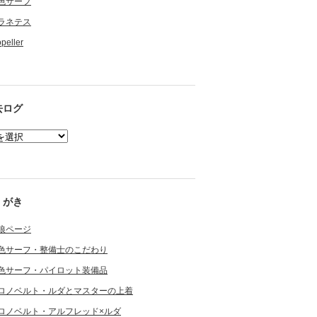
色サーフ
ラネテス
opeller
去ログ
くがき
狼ページ
色サーフ・整備士のこだわり
色サーフ・パイロット装備品
ロノベルト・ルダとマスターの上着
ロノベルト・アルフレッド×ルダ