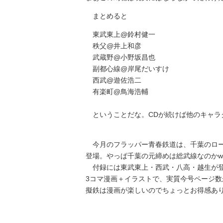
まとめると
東武東上@鈴村健一
秩父@井上和彦
武蔵野@小野坂昌也
副都心線@岸尾だいすけ
西武@遊佐浩二
有楽町@鳥海浩輔
ということだな。CDが続けば他のキャラ
今月のフラッパー青春鉄道は、千葉のロー
登場。やっぱ千葉の元締めは総武線なのかw
付録には東武東上・西武・八高・越生が登
3コマ漫画＋イラストで、実質今号ページ数
擬鉄は漫画が楽しいのでちょっとお得感あ