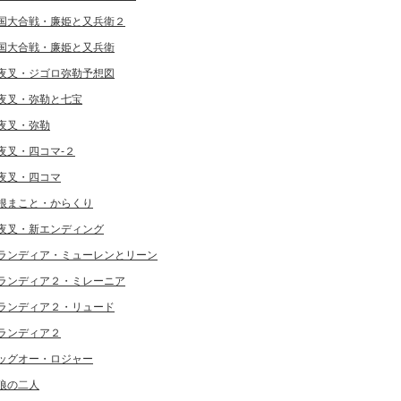
国大合戦・廉姫と又兵衛２
国大合戦・廉姫と又兵衛
夜叉・ジゴロ弥勒予想図
夜叉・弥勒と七宝
夜叉・弥勒
夜叉・四コマ-２
夜叉・四コマ
根まこと・からくり
夜叉・新エンディング
ランディア・ミューレンとリーン
ランディア２・ミレーニア
ランディア２・リュード
ランディア２
ッグオー・ロジャー
狼の二人