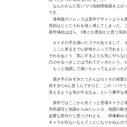
なんだかんだ言いつつ信頼関係築き上がっ
です。
漫画版のソレンスは原作デザインよりも柔
笑顔はとくにそれを強く感じてしまった。
原作挿絵はほら、3巻とか悪役かと思う笑顔
セイオの手を描いたコマがありまして、そ
ここに来るまでに砂埃かぶって汚れまくっ
それをぬぐう、気にするよりも先にやらな
己のやるべきことは汚れてナンボという、
もっと強調して描いちゃってもよかったの
描き手のみずきたつさんはセイオの前髪1
長すぎだwと思うんですけど、この「パラ
見えるような気がするなぁ。という勝手な
原作ではここから先ぐっと登場キャラと場
市民描写と他国からみたレンカ、他国の動
必要な部分だと思うけれども……群像劇ゆ
キャラが出ないなんてことになりかねんの