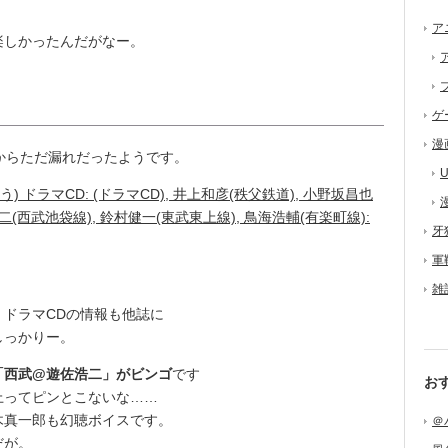
。
ア
楽しかったんだがなー。
ゲ
漫
nからただ漏れだったようです。
U
どう) ドラマCD: (ドラマCD), 井上和彦(秩父鉄道), 小野坂昌也
二(西武池袋線), 鈴村健一(東武東上線), 鳥海浩輔(有楽町線):
牙
軍
雑
ドラマCDの情報も他誌に
しっかりー。
「西武@遊佐浩二」がビンゴ
です
お
上ってピンとこないな……
真一郎も幻聴ボイスです。
＠
だが。