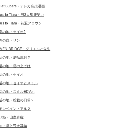
llet Butlers・テレカ妄想漫画
ars to Tiara・男3人馬鹿笑い
ars to Tiara・花冠アロウン
活の地・セイオ2
狗の血・リン
EVEN-BRIDGE・グリエルと先生
活の地・逆転裁判？
活の地・雲の上では
活の地・セイオ
活の地・セイオとスミル
活の地・スミルEDVer.
活の地・総裁の日常？
モンベイン・アル２
り姫・山鹿青磁
ate・凛と弓犬耳編