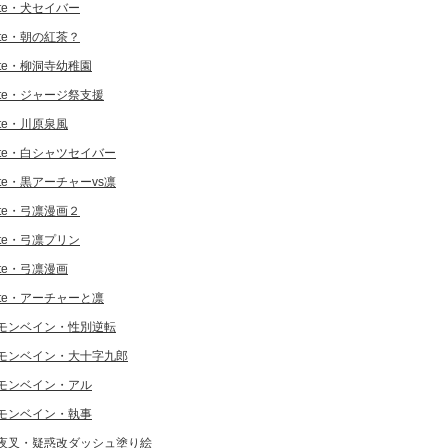
ate・犬セイバー
ate・朝の紅茶？
ate・柳洞寺幼稚園
ate・ジャージ祭支援
ate・川原泉風
ate・白シャツセイバー
ate・黒アーチャーvs凛
ate・弓凛漫画２
ate・弓凛プリン
ate・弓凛漫画
ate・アーチャーと凛
モンベイン・性別逆転
モンベイン・大十字九郎
モンベイン・アル
モンベイン・執事
夜叉・疑惑改ダッシュ塗り絵