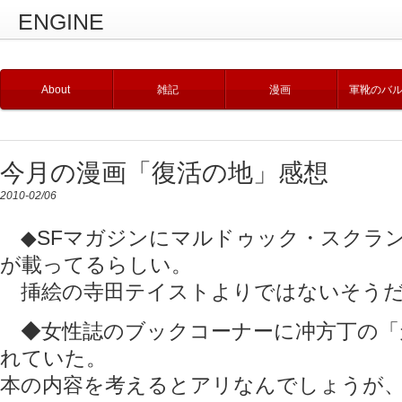
ENGINE
About
雑記
漫画
軍靴のバ
今月の漫画「復活の地」感想
2010-02/06
◆SFマガジンにマルドゥック・スクラ
が載ってるらしい。
挿絵の寺田テイストよりではないそう
◆女性誌のブックコーナーに冲方丁の「
れていた。
本の内容を考えるとアリなんでしょうが