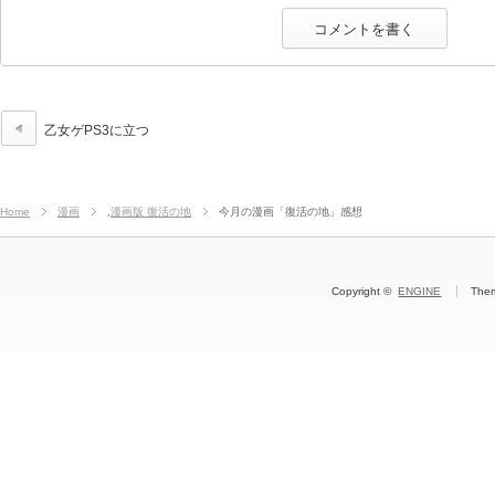
乙女ゲPS3に立つ
Home
漫画
,
漫画版 復活の地
今月の漫画「復活の地」感想
Copyright ©
ENGINE
The