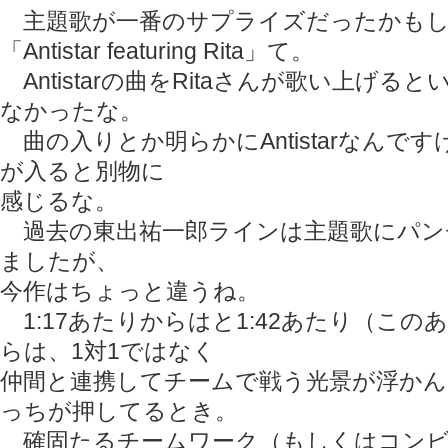
主題歌が一番のサプライズだったかもし
「Antistar featuring Rita」て。
Antistarの曲をRitaさんが歌い上げる
なかったな。
曲の入りとか明らかにAntistarなんですけ
が入ると別物に
感じるな。
過去の東出祐一郎ラインは主題歌にパン
ましたが、
今作はちょっと違うね。
1:17あたりからはと1:42あたり（この
らは、1対1ではなく
仲間と連携してチームで戦う光景が浮か
っちが押してるとき。
確固たるチームワーク（もしくはコンビ