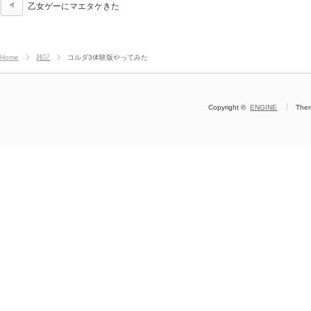
乙女ゲーにマエタケきた
Home
雑記
コルダ3体験版やってみた
Copyright ©
ENGINE
The