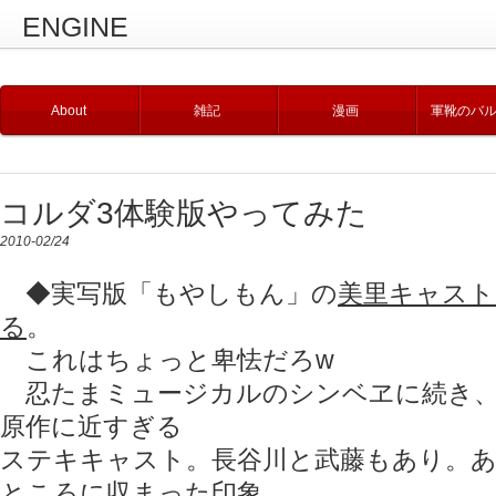
ENGINE
About
雑記
漫画
軍靴のバ
コルダ3体験版やってみた
2010-02/24
◆実写版「もやしもん」の
美里キャスト
る
。
これはちょっと卑怯だろw
忍たまミュージカルのシンベヱに続き、
原作に近すぎる
ステキキャスト。長谷川と武藤もあり。
ところに収まった印象。