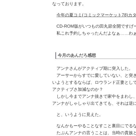
なっております。
今年の夏コミ(コミックマーケット78)カタ
CD-ROM版がいつもの田丸節全開ですげ
私これ予約しちゃったんだよなぁ……わぁ
今月のあんだろ感想
アンナさんがアクティブ期に突入した。
アーサーからすでに愛していない、と突き
いようとするならば、ロウランド正妻とし
アクティブさ加減なのか？
しかし今までアンナ抜きで家中をまわし、
アンナがしゃしゃり出てきても、それは逆
と、いうように見えた。
なんかもーやることなすこと裏目にでる
たぶんアンナの言うことは、当時の貴族と