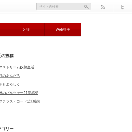
牙狼
Web拍手
近の投稿
クストリーム奴隷生活
月のあんだろ
年もよろしく
靴のバルツァー21話感想
マテラス・コード1話感想
テゴリー