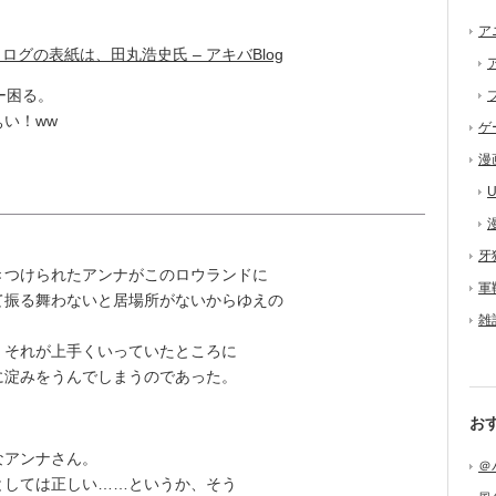
ア
ログの表紙は、田丸浩史氏 – アキバBlog
ー困る。
い！ww
ゲ
漫
U
牙
つけられたアンナがこのロウランドに
軍
て振る舞わないと居場所がないからゆえの
雑
それが上手くいっていたところに
に淀みをうんでしまうのであった。
お
なアンナさん。
＠
しては正しい……というか、そう