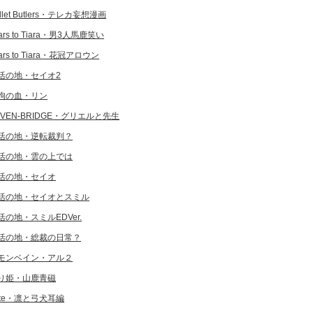
llet Butlers・テレカ妄想漫画
ars to Tiara・男3人馬鹿笑い
ars to Tiara・花冠アロウン
活の地・セイオ2
狗の血・リン
EVEN-BRIDGE・グリエルと先生
活の地・逆転裁判？
活の地・雲の上では
活の地・セイオ
活の地・セイオとスミル
活の地・スミルEDVer.
活の地・総裁の日常？
モンベイン・アル２
り姫・山鹿青磁
ate・凛と弓犬耳編