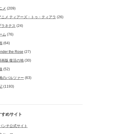
ニメ
(209)
アニメ ティアーズ・トゥ・ティアラ
(26)
プラネテス
(24)
ーム
(76)
画
(64)
nder the Rose
(27)
漫画版 復活の地
(30)
狼
(52)
靴のバルツァー
(63)
記
(1193)
すすめサイト
バンチ公式サイト