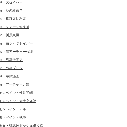
ate・犬セイバー
ate・朝の紅茶？
ate・柳洞寺幼稚園
ate・ジャージ祭支援
ate・川原泉風
ate・白シャツセイバー
ate・黒アーチャーvs凛
ate・弓凛漫画２
ate・弓凛プリン
ate・弓凛漫画
ate・アーチャーと凛
モンベイン・性別逆転
モンベイン・大十字九郎
モンベイン・アル
モンベイン・執事
夜叉・疑惑改ダッシュ塗り絵