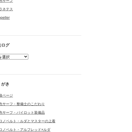
色サーフ
ラネテス
opeller
去ログ
くがき
狼ページ
色サーフ・整備士のこだわり
色サーフ・パイロット装備品
ロノベルト・ルダとマスターの上着
ロノベルト・アルフレッド×ルダ