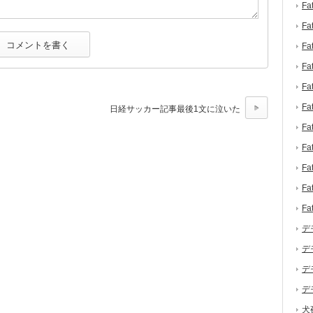
F
F
F
F
F
F
日経サッカー記事最後1文に泣いた
F
F
F
F
F
デ
デ
デ
デ
犬