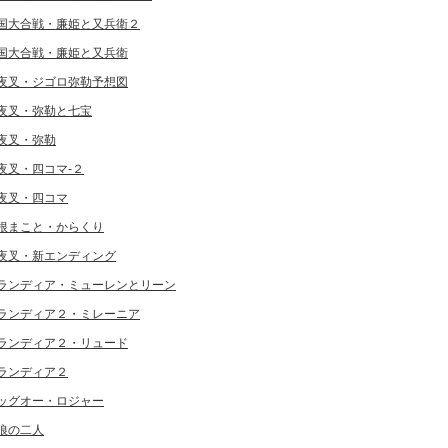
国大合戦・廉姫と又兵衛２
国大合戦・廉姫と又兵衛
夜叉・ジゴロ弥勒予想図
夜叉・弥勒と七宝
夜叉・弥勒
夜叉・四コマ-２
夜叉・四コマ
根まこと・からくり
夜叉・新エンディング
ランディア・ミューレンとリーン
ランディア２・ミレーニア
ランディア２・リュード
ランディア２
ッグオー・ロジャー
狼の二人