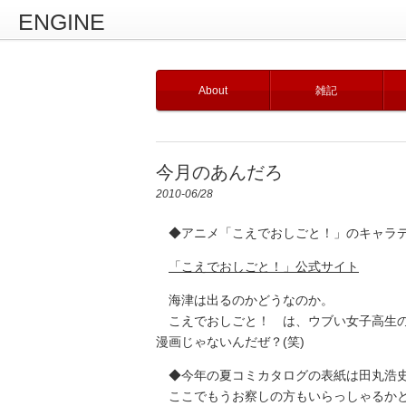
ENGINE
About
雑記
今月のあんだろ
2010-06/28
◆アニメ「こえでおしごと！」のキャラデ
「こえでおしごと！」公式サイト
海津は出るのかどうなのか。
こえでおしごと！ は、ウブい女子高生の
漫画じゃないんだぜ？(笑)
◆今年の夏コミカタログの表紙は田丸浩
ここでもうお察しの方もいらっしゃるかと