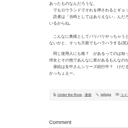
あったものなんだろうな。
でもロウランドでそれを押されるとギョっ
読者は「当時としてはありえない」んだろ
いるからね。
こんなに奥様としてバリバリやっちゃうと
ないかと、そっち方面でもハラハラする(笑)
同じ使用人にも格？ があるってのは知っ
侍女とその他であんなに差があるもんなの
扉絵は女中さんシリーズ続行中？ けだる
かっちょえー。
setuga
Under the Rose
,
漫画
コメ
Comment