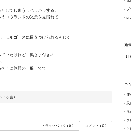
風
プ
としてしまうしハラハラする。
うロウランドの光景を見慣れて
pr
、モルゴースに目をつけられるんじゃ
過
ていたけれど、奥さま付きの
か。
そうに休憩の一服してて
ら
牙
ントを書く
風
風
ク
トラックバック ( 0 )
コメント ( 0 )
ク