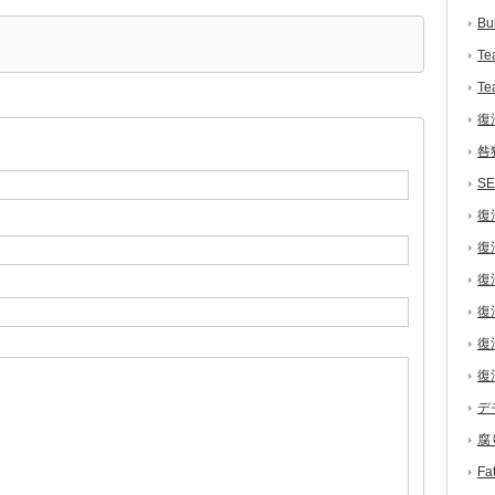
Bu
Te
Te
復
咎
S
復
復
復
復
復
復
デ
腐
F