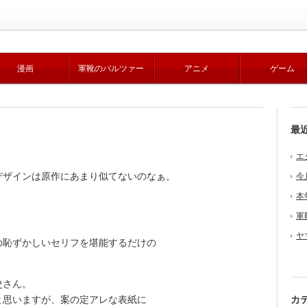
漫画
軍靴のバルツァー
アニメ
ゲーム
最
エ
ザインは原作にあまり似てないのなぁ。
今
本
軍
ヤ
恥ずかしいセリフを堪能するだけの
史さん。
思いますが、案の定アレな表紙に
カ