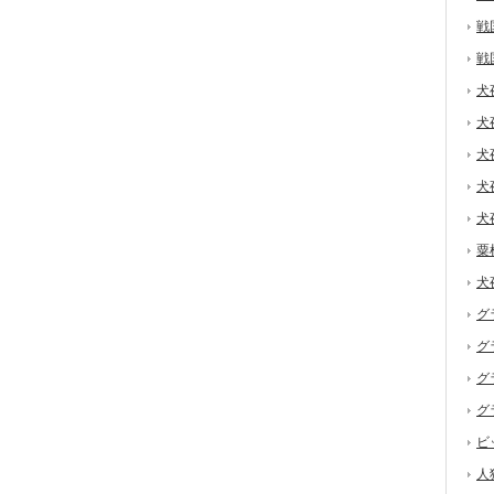
戦
戦
犬
犬
犬
犬
犬
粟
犬
グ
グ
グ
グ
ビ
人