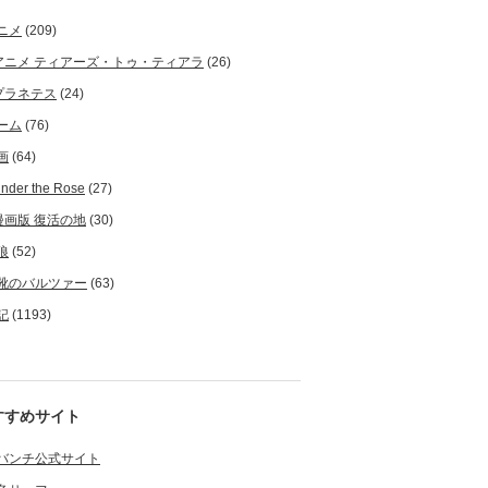
ニメ
(209)
アニメ ティアーズ・トゥ・ティアラ
(26)
プラネテス
(24)
ーム
(76)
画
(64)
nder the Rose
(27)
漫画版 復活の地
(30)
狼
(52)
靴のバルツァー
(63)
記
(1193)
すすめサイト
バンチ公式サイト