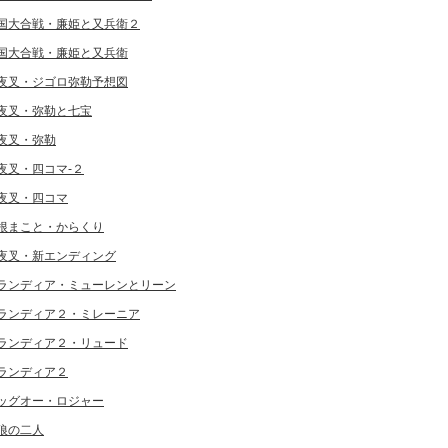
国大合戦・廉姫と又兵衛２
国大合戦・廉姫と又兵衛
夜叉・ジゴロ弥勒予想図
夜叉・弥勒と七宝
夜叉・弥勒
夜叉・四コマ-２
夜叉・四コマ
根まこと・からくり
夜叉・新エンディング
ランディア・ミューレンとリーン
ランディア２・ミレーニア
ランディア２・リュード
ランディア２
ッグオー・ロジャー
狼の二人