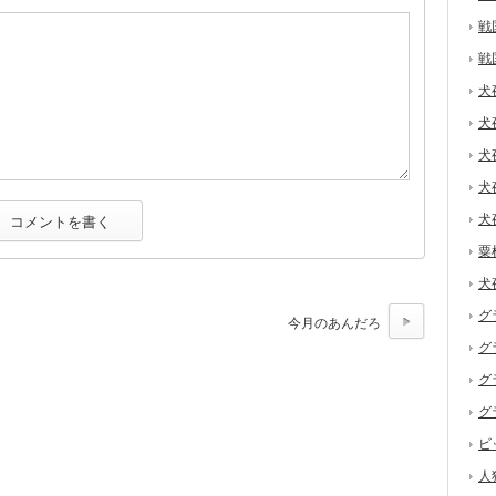
戦
戦
犬
犬
犬
犬
犬
粟
犬
グ
今月のあんだろ
グ
グ
グ
ビ
人