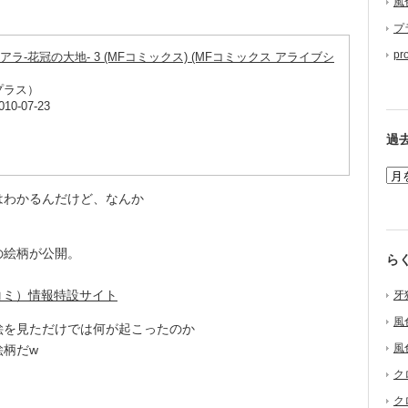
風
プ
pr
-花冠の大地- 3 (MFコミックス) (MFコミックス アライブシ
プラス）
-07-23
過
わかるんだけど、なんか
の絵柄が公開。
ら
（夏コミ）情報特設サイト
牙
風
を見ただけでは何が起こったのか
風
絵柄だw
ク
ク