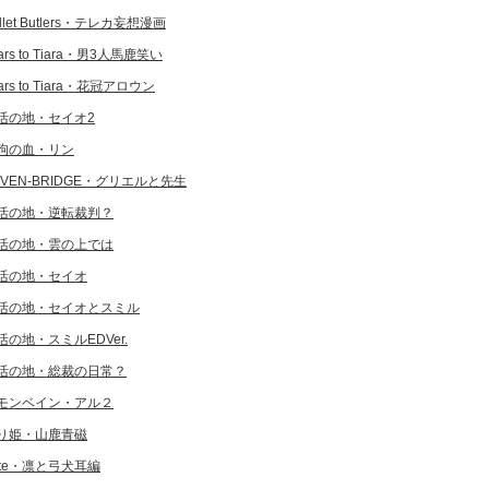
llet Butlers・テレカ妄想漫画
ars to Tiara・男3人馬鹿笑い
ars to Tiara・花冠アロウン
活の地・セイオ2
狗の血・リン
EVEN-BRIDGE・グリエルと先生
活の地・逆転裁判？
活の地・雲の上では
活の地・セイオ
活の地・セイオとスミル
活の地・スミルEDVer.
活の地・総裁の日常？
モンベイン・アル２
り姫・山鹿青磁
ate・凛と弓犬耳編