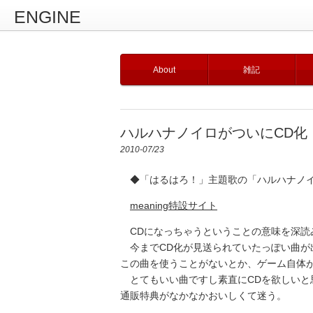
ENGINE
About
雑記
ハルハナノイロがついにCD化
2010-07/23
◆「はるはろ！」主題歌の「ハルハナノイ
meaning特設サイト
CDになっちゃうということの意味を深読
今までCD化が見送られていたっぽい曲が
この曲を使うことがないとか、ゲーム自体
とてもいい曲ですし素直にCDを欲しいと
通販特典がなかなかおいしくて迷う。