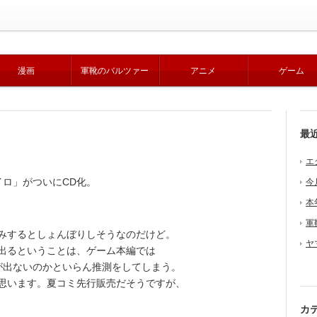
漫画
軍靴のバルツァー
アニメ
ゲーム
最
エ
ロ」がついにCD化。
今
本
軍
みするとしょんぼりしそうなのだけど。
ヤ
出るということは、ゲーム本編では
が出ないのかといらん推測をしてしまう。
思います。夏コミ先行販売だそうですが、
カ