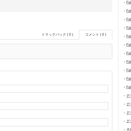
F
F
F
F
トラックバック ( 0 )
コメント ( 0 )
F
F
F
F
F
F
F
デ
デ
デ
デ
犬