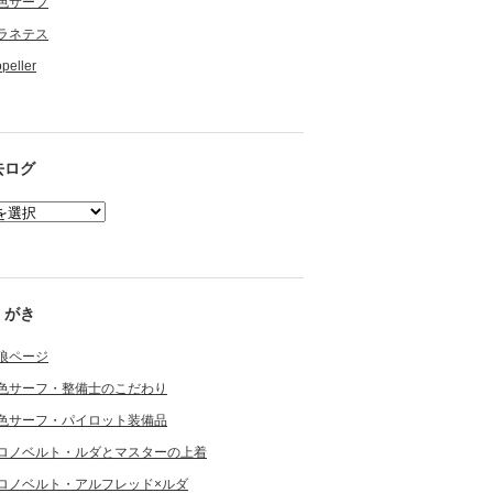
色サーフ
ラネテス
opeller
去ログ
くがき
狼ページ
色サーフ・整備士のこだわり
色サーフ・パイロット装備品
ロノベルト・ルダとマスターの上着
ロノベルト・アルフレッド×ルダ