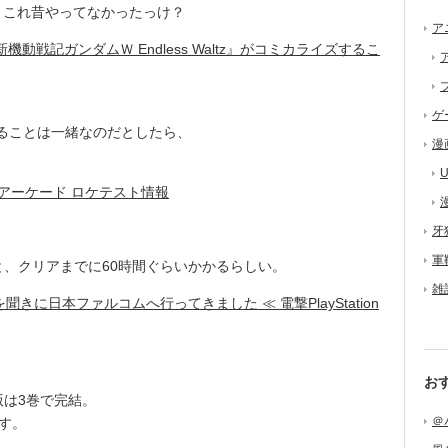
、これ昔やってなかったっけ？
ア
戦記ガンダムＷ Endless Waltz』がコミカライズするこ
ゲ
ることは一緒なのだとしたら、
漫
U
 アーケード ロケテスト情報
牙
軍
、クリアまでに60時間ぐらいかかるらしい。
雑
に日本ファルコムへ行ってきました ≪ 電撃PlayStation
お
は3巻で完結。
＠
す。