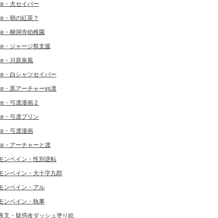
ate・犬セイバー
ate・朝の紅茶？
ate・柳洞寺幼稚園
ate・ジャージ祭支援
ate・川原泉風
ate・白シャツセイバー
ate・黒アーチャーvs凛
ate・弓凛漫画２
ate・弓凛プリン
ate・弓凛漫画
ate・アーチャーと凛
モンベイン・性別逆転
モンベイン・大十字九郎
モンベイン・アル
モンベイン・執事
夜叉・疑惑改ダッシュ塗り絵