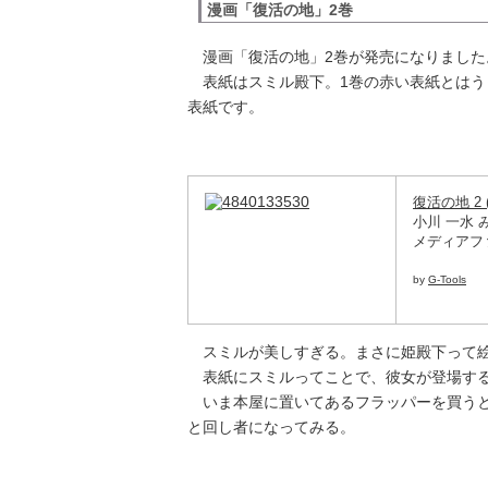
漫画「復活の地」2巻
漫画「復活の地」2巻が発売になりました
表紙はスミル殿下。1巻の赤い表紙とはう
表紙です。
復活の地 2
小川 一水 
メディアファク
by
G-Tools
スミルが美しすぎる。まさに姫殿下って
表紙にスミルってことで、彼女が登場する
いま本屋に置いてあるフラッパーを買うと
と回し者になってみる。