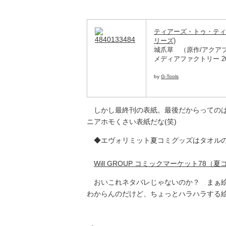
ティアーズ・トゥ・ティアラ
リーズ)
城爪草 （原作/アクア
メディアファクトリー 2010
by
G-Tools
しかし最終刊の表紙。最後だからってのは
ニアホモくさい表紙だな(笑)
◆エヴォリミット夏コミグッズはタオル
Will GROUP コミックマーケット78
おいこれネタバレじゃないのか？ まぁ絵
わからんのだけど、ちょっとハラハラする