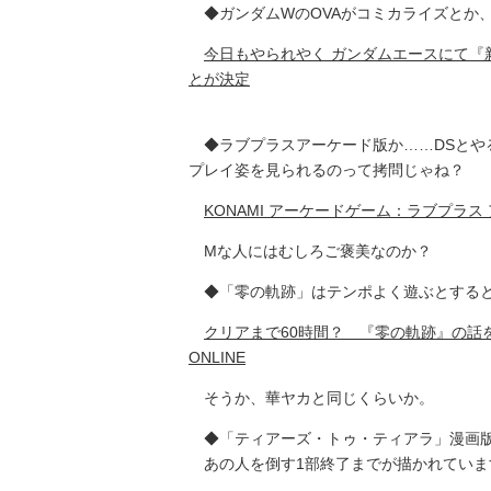
◆ガンダムWのOVAがコミカライズとか
今日もやられやく ガンダムエースにて『新機動
とが決定
◆ラブプラスアーケード版か……DSとや
プレイ姿を見られるのって拷問じゃね？
KONAMI アーケードゲーム：ラブプラス
Mな人にはむしろご褒美なのか？
◆「零の軌跡」はテンポよく遊ぶとすると
クリアまで60時間？ 『零の軌跡』の話を聞き
ONLINE
そうか、華ヤカと同じくらいか。
◆「ティアーズ・トゥ・ティアラ」漫画版
あの人を倒す1部終了までが描かれていま