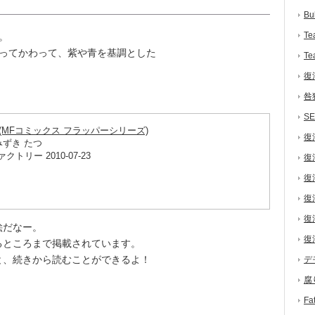
Bu
Te
。
ってかわって、紫や青を基調とした
Te
復
咎
S
 (MFコミックス フラッパーシリーズ)
復
みずき たつ
トリー 2010-07-23
復
復
復
復
絵だなー。
復
ところまで掲載されています。
、続きから読むことができるよ！
デ
腐
F