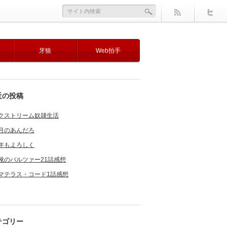
牙狼
Web拍手
近の投稿
クストリーム奴隷生活
月のあんだろ
年もよろしく
靴のバルツァー21話感想
マテラス・コード1話感想
テゴリー