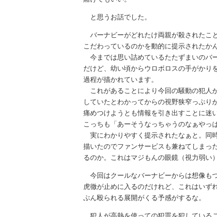
と思うお話でした。
バーナビーがどれたけ両親が殺されたこと
こだわっているのかを動的に提示されたか
今までは思い詰めているたたずまいのバー
だけど、幼い頃からウロボロスの手がかり
過程が描かれています。
これがあることにより今回の騒動の犯人が
していたとわかってからの視野狭窄っぷり
痛めつけようとも情報を引き出すことに迷
こっちも「あーそうなっちゃうのなぁやっ
実にわかりやすく提示されたなぁと。同時
描いたのでファンサービスも兼ねてしまった
るのか。これはマジもんの眼鏡（視力弱い
今回はクールなバーナビーからは想像もつ
虎徹が止めに入るのだけれど、これはいず
ぶん殴られる展開がくる予感がするな。
犯人が高熱を使っての犯罪を犯しているこ