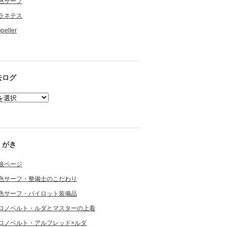
色サーフ
ラネテス
opeller
去ログ
くがき
狼ページ
色サーフ・整備士のこだわり
色サーフ・パイロット装備品
ロノベルト・ルダとマスターの上着
ロノベルト・アルフレッド×ルダ