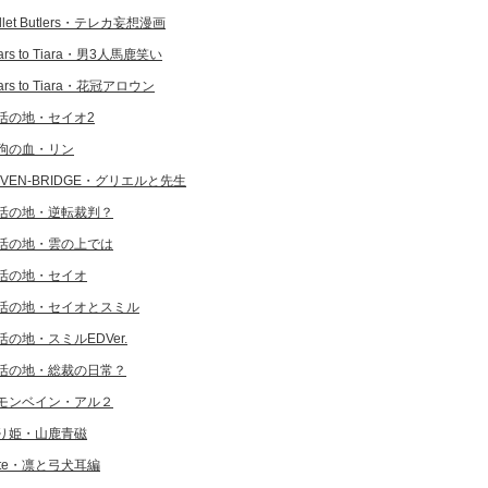
llet Butlers・テレカ妄想漫画
ars to Tiara・男3人馬鹿笑い
ars to Tiara・花冠アロウン
活の地・セイオ2
狗の血・リン
EVEN-BRIDGE・グリエルと先生
活の地・逆転裁判？
活の地・雲の上では
活の地・セイオ
活の地・セイオとスミル
活の地・スミルEDVer.
活の地・総裁の日常？
モンベイン・アル２
り姫・山鹿青磁
ate・凛と弓犬耳編