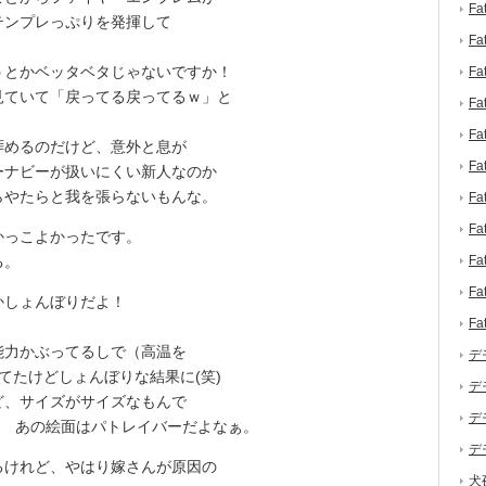
F
テンプレっぷりを発揮して
F
とかベッタベタじゃないですか！
F
見ていて「戻ってる戻ってるｗ」と
F
F
めるのだけど、意外と息が
F
ーナビーが扱いにくい新人なのか
らやたらと我を張らないもんな。
F
F
っこよかったです。
る。
F
F
しょんぼりだよ！
F
。
力かぶってるしで（高温を
デ
てたけどしょんぼりな結果に(笑)
デ
、サイズがサイズなもんで
デ
w あの絵面はパトレイバーだよなぁ。
デ
けれど、やはり嫁さんが原因の
犬