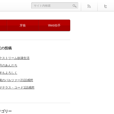
牙狼
Web拍手
近の投稿
クストリーム奴隷生活
月のあんだろ
年もよろしく
靴のバルツァー21話感想
マテラス・コード1話感想
テゴリー