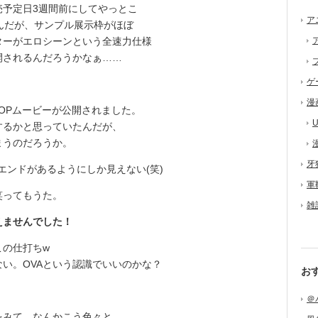
予定日3週間前にしてやっとこ
ア
んだが、サンプル展示枠がほぼ
ターがエロシーンという全速力仕様
開されるんだろうかなぁ……
ゲ
漫
OPムービーが公開されました。
U
るかと思っていたんだが、
まうのだろうか。
牙
ンドがあるようにしか見えない(笑)
軍
笑ってもうた。
雑
えませんでした！
の仕打ちw
い。OVAという認識でいいのかな？
お
＠
みて、なんかこう色々と