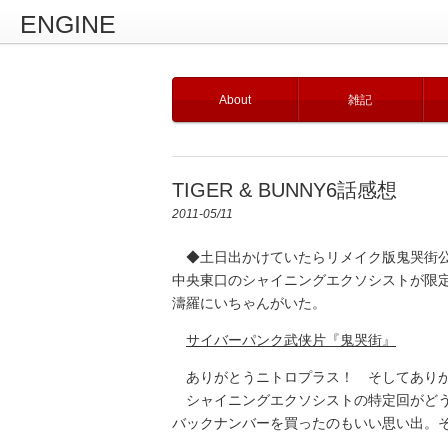
ENGINE
About
雑記
TIGER & BUNNY6話感想
2011-05/11
◆土日出かけていたらリメイク版鬼哭街公
中央東口のシャイニングエクソシストが限
濤羅にいちゃんがいた。
サイバーパンク武侠片『鬼哭街』
ありがとうニトロプラス！ そしてあり
シャイニングエクソシストの特定回がどう
バックナンバーを買ったのもいい思い出。