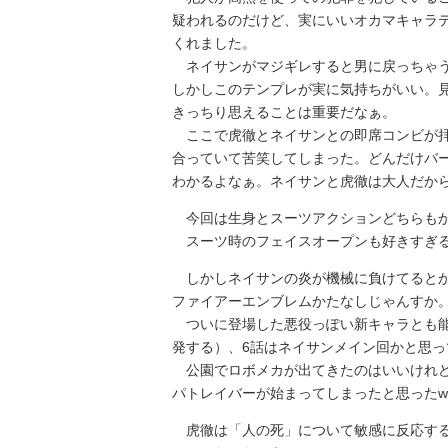
疑われるのだけど、実にいいオカマキャラ
くれました。
ネイサンがマジギレすると男に戻っちゃう
しかしこのテンプレが実に気持ちがいい。
きっちり思えることは重要だなぁ。
ここで虎徹とネイサンとの即席コンビが拝
合っていて苦笑してしまった。どんだけバ
わかるよなぁ。ネイサンと虎徹は大人だか
今回は生身とスーツアクションどちらもか
スーツ時のフェイスオープンも好きすぎ
しかしネイサンの炎が機械に負けてるとか
ファイアーエンブレムかたなしじゃんすか
ついに登場した悪役っぽい新キャラとも能
発する）、6話はネイサンメイン回かと思っ
公園でロボメカが出てきたのはいいけれど
パトレイバーが始まってしまったと思った
虎徹は「人の死」について敏感に反応する