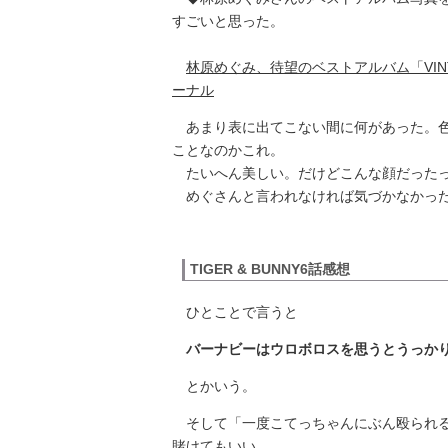
すごいと思った。
林原めぐみ、待望のベストアルバム「VINTAG
ーナル
あまり表に出てこない間に何があった。色
ことなのかこれ。
たいへん美しい。だけどこんな顔だった
めぐさんと言われなければ気づかなかっ
TIGER & BUNNY6話感想
ひとことで言うと
バーナビーはウロボロスを思うとうっか
とかいう。
そして「一度こてっちゃんにぶん殴られる
賭けてもいい。