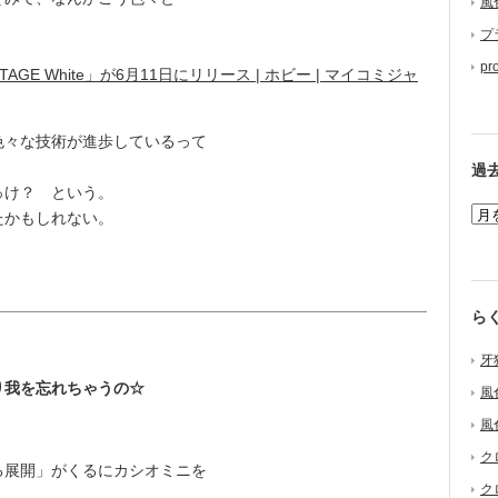
風
プ
pr
E White」が6月11日にリリース | ホビー | マイコミジャ
々な技術が進歩しているって
過
っけ？ という。
たかもしれない。
ら
牙
り我を忘れちゃうの☆
風
風
ク
展開」がくるにカシオミニを
ク