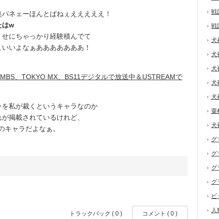
戦
臭パネェーほんとぱねぇえええええ！
たはw
戦
せにちゃっかり経験積んでて
犬
こいいよなぁあああああああ！
犬
犬
｜MBS、TOKYO MX、BS11デジタルで放送中＆USTREAMで
犬
犬
を私が裁くというキャラなのか
粟
れが掲載されているけれど、
犬
のキャラだよなぁ。
グ
グ
グ
グ
ビ
人
トラックバック ( 0 )
コメント ( 0 )