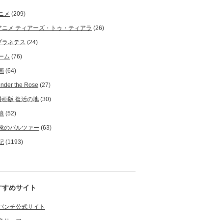
ニメ
(209)
アニメ ティアーズ・トゥ・ティアラ
(26)
プラネテス
(24)
ーム
(76)
画
(64)
nder the Rose
(27)
漫画版 復活の地
(30)
狼
(52)
靴のバルツァー
(63)
記
(1193)
すすめサイト
バンチ公式サイト