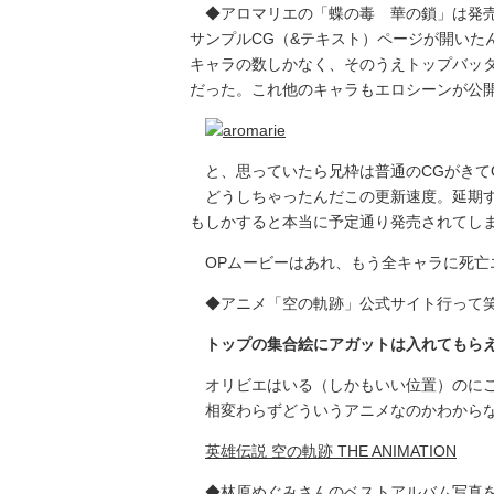
◆アロマリエの「蝶の毒 華の鎖」は発売
サンプルCG（&テキスト）ページが開いた
キャラの数しかなく、そのうえトップバッ
だった。これ他のキャラもエロシーンが公
と、思っていたら兄枠は普通のCGがきて
どうしちゃったんだこの更新速度。延期す
もしかすると本当に予定通り発売されてし
OPムービーはあれ、もう全キャラに死亡エ
◆アニメ「空の軌跡」公式サイト行って
トップの集合絵にアガットは入れてもら
オリビエはいる（しかもいい位置）のにこ
相変わらずどういうアニメなのかわからな
英雄伝説 空の軌跡 THE ANIMATION
◆林原めぐみさんのベストアルバム写真を