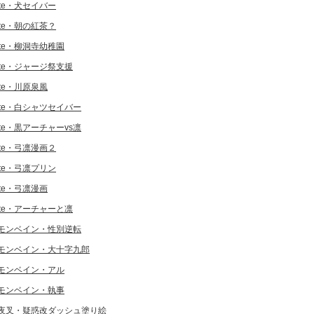
ate・犬セイバー
ate・朝の紅茶？
ate・柳洞寺幼稚園
ate・ジャージ祭支援
ate・川原泉風
ate・白シャツセイバー
ate・黒アーチャーvs凛
ate・弓凛漫画２
ate・弓凛プリン
ate・弓凛漫画
ate・アーチャーと凛
モンベイン・性別逆転
モンベイン・大十字九郎
モンベイン・アル
モンベイン・執事
夜叉・疑惑改ダッシュ塗り絵