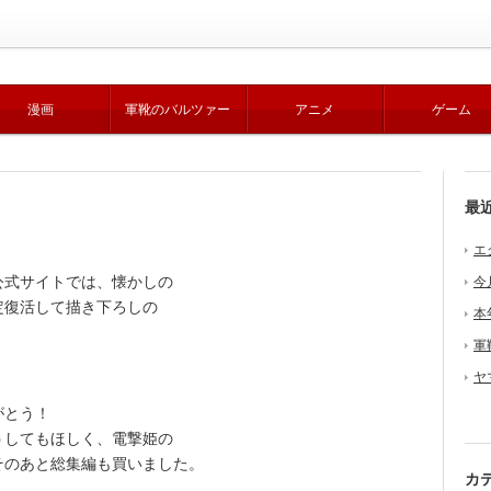
漫画
軍靴のバルツァー
アニメ
ゲーム
最
エ
式サイトでは、懐かしの
今
定復活して描き下ろしの
本
軍
ヤ
がとう！
してもほしく、電撃姫の
そのあと総集編も買いました。
カ