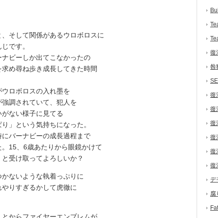
Bu
Te
、そして関係があるウロボロスに
Te
んじです。
復
ナビーしか出てこなかったの
咎
を求め尋ね歩き成長してきた時間
S
ウロボロスの入れ墨を
復
が強調されていて、犯人を
復
いがない様子に見てる
復
ぱり」という気持ちになった。
にバーナビーの成長過程まで
復
。15、6歳あたりから眼鏡かけて
復
）と受け取ってよろしいか？
復
かないような執着っぷりに
デ
れやりすぎるかして虎徹に
腐
F
とからファイヤーエンブレムが