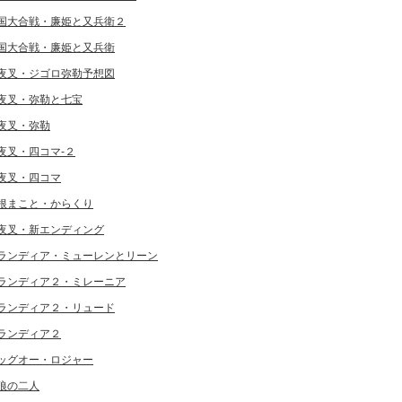
国大合戦・廉姫と又兵衛２
国大合戦・廉姫と又兵衛
夜叉・ジゴロ弥勒予想図
夜叉・弥勒と七宝
夜叉・弥勒
夜叉・四コマ-２
夜叉・四コマ
根まこと・からくり
夜叉・新エンディング
ランディア・ミューレンとリーン
ランディア２・ミレーニア
ランディア２・リュード
ランディア２
ッグオー・ロジャー
狼の二人