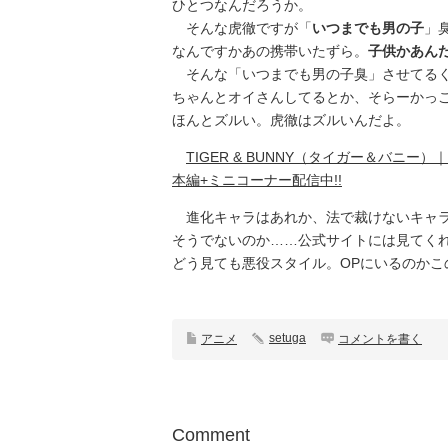
ひとつなんだろうか。
そんな虎徹ですが「
いつまでも男の子
」
なんですかあの携帯いたずら。
子供かあん
そんな「いつまでも男の子臭」させてるく
ちゃんとオイさんしてるとか、そらーかっ
ほんとズルい。虎徹はズルいんだよ。
TIGER & BUNNY（タイガー＆バニー）
本編+ミニコーナー配信中!!
進化キャラはあれか、法で裁けないキャラ
そうでないのか……公式サイトには見てく
どう見ても悪役スタイル。OPにいるのかこ
setuga
アニメ
コメントを書く
Comment