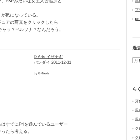
、P3Pみたいな女主人公追加と
風
プ
が気になっている。
pr
ギュアの写真をクリックしたら
キャラ？ペルソナ？なんだろう。
過
D-Arts イザナギ
バンダイ 2011-12-31
by
G-Tools
ら
牙
風
風
はすでにP4を遊んでいるユーザー
ク
かったら考える。
ク