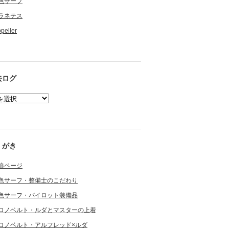
色サーフ
ラネテス
opeller
去ログ
くがき
狼ページ
色サーフ・整備士のこだわり
色サーフ・パイロット装備品
ロノベルト・ルダとマスターの上着
ロノベルト・アルフレッド×ルダ