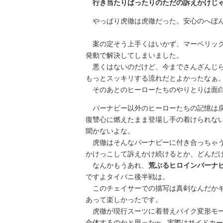
行き当たりばったりのただの訴えかけじ
やっぱり虎徹は虎徹だった。安心のへぼ
案の定そう上手くはいかず、マーベリック
発動で解決してしまいました。
悪くはないのだけど、今までさんざんじら
もっとスッキリする流れだとよかったなぁ
そのあとのヒーローたちのやりとりは面
バーナビー以外のヒーローたちの記憶は戻
復讐心に燃えたまま登場し手の着けられな
聞かないよな。
虎徹はそんなバーナビーに付き合っちゃう
かけっこして訴えかけ続けるとか、どんだ
なんかもうあれ、
荒ぶるヒロインバーナ
ですよタイバニ後半戦は。
このチェイサーでの描写は真剣なんだかギ
あって楽しかったです。
虎徹が現行スーツに着替えバイク変形モー
合体するのかと思ったw 実際はサイドカ