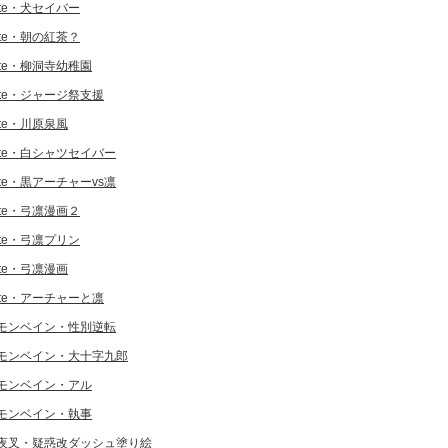
ate・犬セイバー
ate・朝の紅茶？
ate・柳洞寺幼稚園
ate・ジャージ祭支援
ate・川原泉風
ate・白シャツセイバー
ate・黒アーチャーvs凛
ate・弓凛漫画２
ate・弓凛プリン
ate・弓凛漫画
ate・アーチャーと凛
モンベイン・性別逆転
モンベイン・大十字九郎
モンベイン・アル
モンベイン・執事
夜叉・疑惑改ダッシュ塗り絵