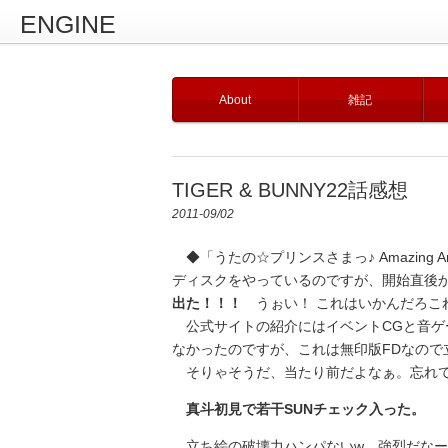
ENGINE
About
雑記
TIGER & BUNNY22話感想
2011-09/02
◆「うたの☆プリンスさまっ♪ Amazing 
ディスクをやっているのですが、開始直後
出た！！！
うぉい！ これはいかんだろこ
公式サイトの紹介にはイベントCGと音ゲ
なかったのですが、これは無印版FDなので
そりゃそうだ、当たり前だよなぁ。忘れて
真斗初見で若干SUNチェック入った。
立ち絵の破壊力ハンパないw 強烈だなー