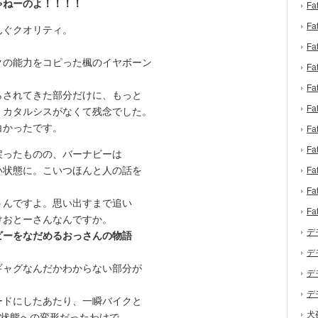
ゃねーのよ！！！！
F
F
んぐクオリティ。
F
の能力をコピった楓のイヤボーン
F
F
されてきた部分だけに、もっと
F
。カタルシスがなくて残念でした。
白かったです。
F
F
ったものの、バーナビーは
い状態に。こいつほんと人の話を
F
F
んですよ。思い出すまで追い
F
けおとーさんなんですか。
デ
ビーをなだめるおっさんの物語
デ
ャグなんだかわからない部分が
デ
デ
ドにしたあたり、一瞬バイクと
犬
ー状態への変形だったわけで、