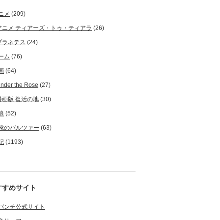
ニメ
(209)
アニメ ティアーズ・トゥ・ティアラ
(26)
プラネテス
(24)
ーム
(76)
画
(64)
nder the Rose
(27)
漫画版 復活の地
(30)
狼
(52)
靴のバルツァー
(63)
記
(1193)
すすめサイト
バンチ公式サイト