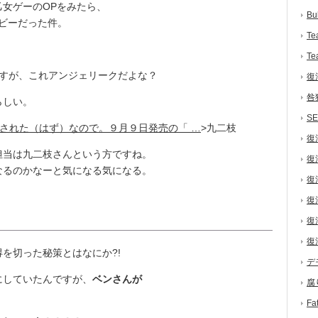
女ゲーのOPをみたら、
Bu
ービーだった件。
Te
Te
すが、これアンジェリークだよな？
復
咎
らしい。
S
という訳で解禁された（はず）なので。９月９日発売の「 …
>九二枝
復
当は九二枝さんという方ですね。
復
なるのかなーと気になる気になる。
復
復
復
復
を切った秘策とはなにか?!
デ
していたんですが、
ベンさんが
腐
F