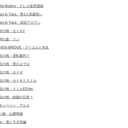
llet Butlers・テレカ妄想漫画
ars to Tiara・男3人馬鹿笑い
ars to Tiara・花冠アロウン
活の地・セイオ2
狗の血・リン
EVEN-BRIDGE・グリエルと先生
活の地・逆転裁判？
活の地・雲の上では
活の地・セイオ
活の地・セイオとスミル
活の地・スミルEDVer.
活の地・総裁の日常？
モンベイン・アル２
り姫・山鹿青磁
ate・凛と弓犬耳編