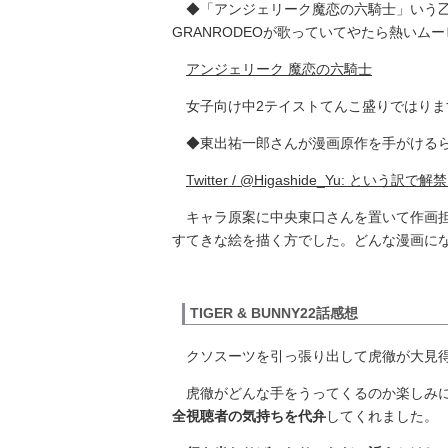
◆「アンジェリーク魔恋の六騎士」いう乙
GRANRODEOが歌っていてやたら熱いム
アンジェリーク 魔恋の六騎士
女子向け中2テイストてんこ盛りではりま
◆東出祐一郎さんが漫画原作を手がける
Twitter / @Higashide_Yu: 
キャラ原案に中央東口さんを置いて作画担
すてきな絵を描く方でした。どんな漫画に
TIGER & BUNNY22話感想
クソスーツを引っ張り出して虎徹が大見得
虎徹がどんな手をうってくるのか楽しみに
全視聴者の気持ちを代弁
してくれました。