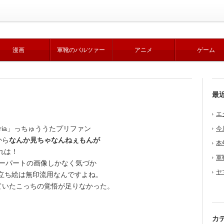
漫画
軍靴のバルツァー
アニメ
ゲーム
最
エ
Aria」っちゅううたプリファン
今
から
なんか見ちゃなんねぇもんが
本
れは！
軍
ーパートの画像しかなく気づか
ヤ
立ち絵は無印流用なんですよね。
いたこっちの覚悟が足りなかった。
カ
。