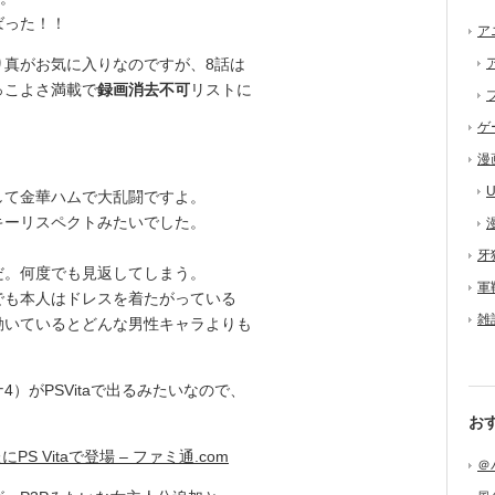
ばった！！
ア
真がお気に入りなのですが、8話は
っこよさ満載で
録画消去不可
リストに
ゲ
漫
U
て金華ハムで大乱闘ですよ。
ーリスペクトみたいでした。
牙
。何度でも見返してしまう。
軍
も本人はドレスを着たがっている
雑
動いているとどんな男性キャラよりも
がPSVitaで出るみたいなので、
お
 Vitaで登場 – ファミ通.com
＠