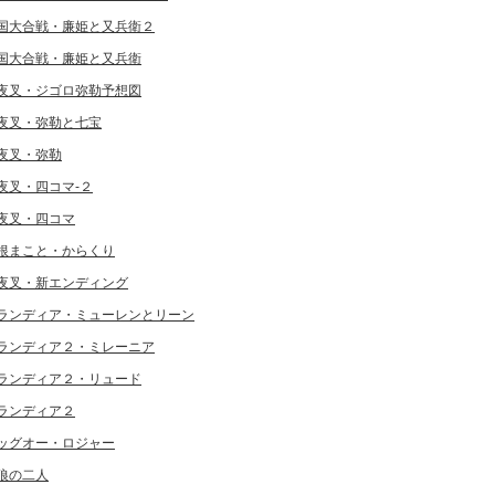
国大合戦・廉姫と又兵衛２
国大合戦・廉姫と又兵衛
夜叉・ジゴロ弥勒予想図
夜叉・弥勒と七宝
夜叉・弥勒
夜叉・四コマ-２
夜叉・四コマ
根まこと・からくり
夜叉・新エンディング
ランディア・ミューレンとリーン
ランディア２・ミレーニア
ランディア２・リュード
ランディア２
ッグオー・ロジャー
狼の二人