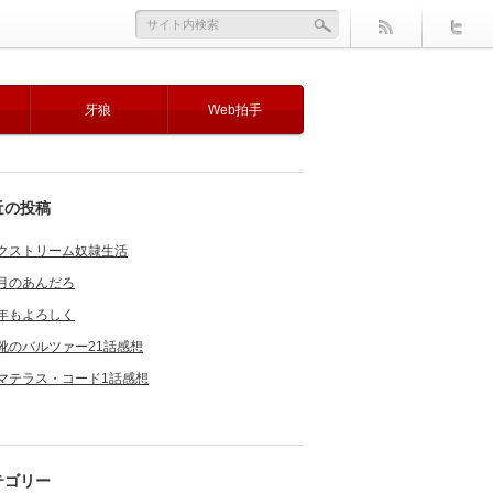
牙狼
Web拍手
近の投稿
クストリーム奴隷生活
月のあんだろ
年もよろしく
靴のバルツァー21話感想
マテラス・コード1話感想
テゴリー