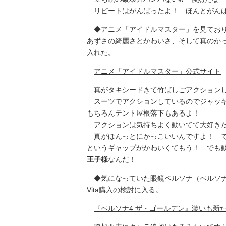
リピートはがんばったよ！ ほんとがん
◆アニメ「アイドルマスター」を見ており
あずさの綺麗さとかわいさ、そして真のか
入れた。
アニメ「アイドルマスター」公式サイト
真がタキシードきて竹ばしごアクションし
スーツでアクションしているのでジャッキ
もちろんテント屋根落下もあるよ！
アクションは気持ちよく動いてて大好きだ
真がほんっとにかっこいいんですよ！ で
というギャップがかわいくてもう！ でも
王子様
なんだ！
◆気になっていた眼鏡ペルソナ（ペルソナ4）
Vita購入の検討に入る。
『ペルソナ4 ザ・ゴールデン』装いも新たにPS