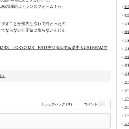
もあの瞬間はトランスフォーム！っ
戦
戦
戻すことが優先な流れで終わったの
犬
までならないと正気に戻らないんじゃ
犬
犬
｜MBS、TOKYO MX、BS11デジタルで放送中＆USTREAMで
犬
犬
粟
犬
書く
グ
グ
グ
トラックバック ( 0 )
コメント ( 0 )
グ
ビ
人