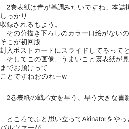
2巻表紙は青が基調みたいですね。本誌
しっかり
収録されるもよう。
その分描き下ろしのカラー口絵がないの
そこが初回版
封入ポストカードにスライドしてるって
そしてこの画像、うまいこと裏表紙が見
までお預けって
ことですねおのれーw
2巻表紙の戦乙女を早う、早う大きな書
ところでふと思い立ってAkinatorをや
バルツァーが