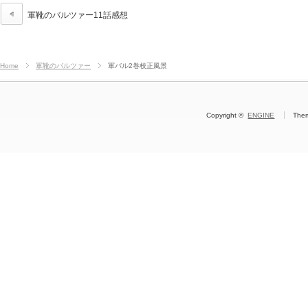
軍靴のバルツァー11話感想
Home
軍靴のバルツァー
軍バル2巻校正風景
Copyright ©
ENGINE
The