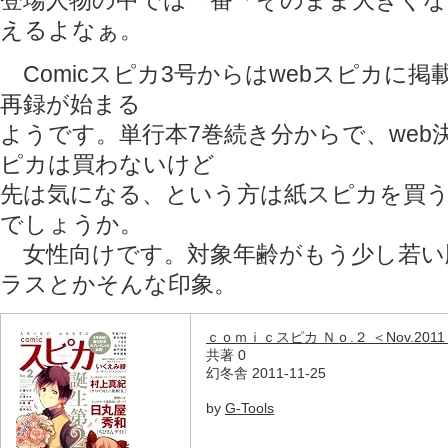
登場人物の中では一番「そのまま大きく
えるよなぁ。
Comicスピカ3号からはwebスピカに
再録が始まる
ようです。単行本7巻続き分からで、web決
ピカは買わないけど
先は気になる、という方は紙スピカを買
でしょうか。
女性向けです。対象年齢がもう少し若い
ラスとかそんな印象。
ｃｏｍｉｃスピカ Ｎｏ.２ ＜Nov.2011
共著 0
幻冬舎 2011-11-25
by
G-Tools