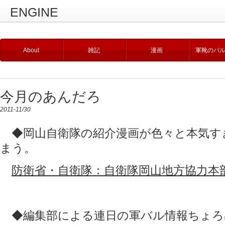
ENGINE
About
雑記
漫画
軍靴のバ
今月のあんだろ
2011-11/30
◆岡山自衛隊の紹介漫画が色々と本気す
まう。
防衛省・自衛隊：自衛隊岡山地方協力本
◆編集部による連日の軍バル情報ちょろ