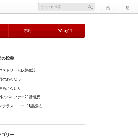
牙狼
Web拍手
近の投稿
クストリーム奴隷生活
月のあんだろ
年もよろしく
靴のバルツァー21話感想
マテラス・コード1話感想
テゴリー