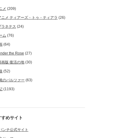
ニメ
(209)
アニメ ティアーズ・トゥ・ティアラ
(26)
プラネテス
(24)
ーム
(76)
画
(64)
nder the Rose
(27)
漫画版 復活の地
(30)
狼
(52)
靴のバルツァー
(63)
記
(1193)
すすめサイト
バンチ公式サイト