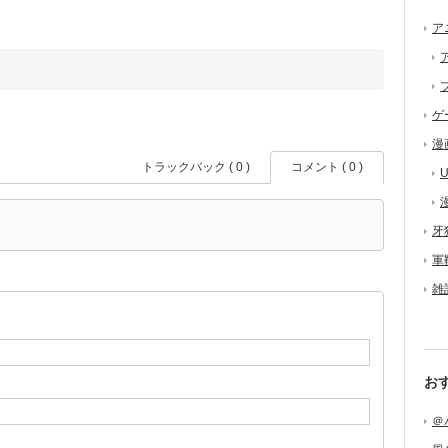
ア
ゲ
漫
トラックバック ( 0 )
コメント ( 0 )
U
牙
軍
雑
お
＠