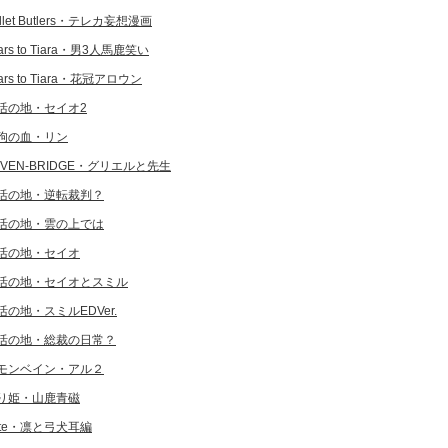
llet Butlers・テレカ妄想漫画
ars to Tiara・男3人馬鹿笑い
ars to Tiara・花冠アロウン
活の地・セイオ2
狗の血・リン
EVEN-BRIDGE・グリエルと先生
活の地・逆転裁判？
活の地・雲の上では
活の地・セイオ
活の地・セイオとスミル
活の地・スミルEDVer.
活の地・総裁の日常？
モンベイン・アル２
り姫・山鹿青磁
ate・凛と弓犬耳編