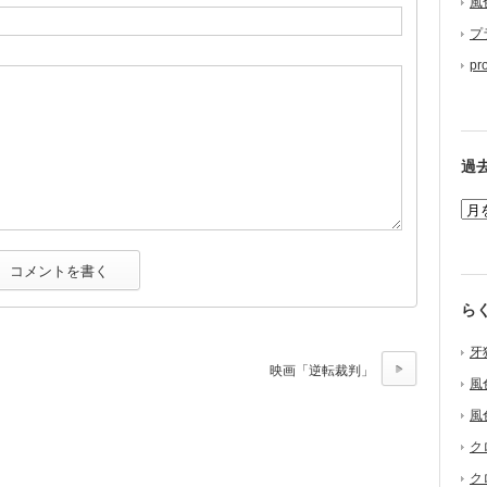
風
プ
pr
過
ら
牙
映画「逆転裁判」
風
風
ク
ク