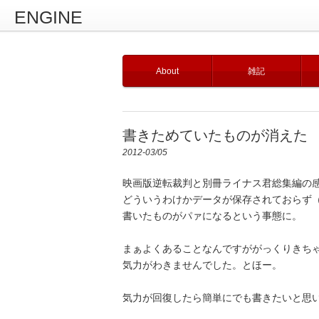
ENGINE
About
雑記
書きためていたものが消えた
2012-03/05
映画版逆転裁判と別冊ライナス君総集編の
どういうわけかデータが保存されておらず
書いたものがパァになるという事態に。
まぁよくあることなんですががっくりきち
気力がわきませんでした。とほー。
気力が回復したら簡単にでも書きたいと思