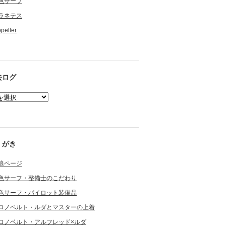
色サーフ
ラネテス
opeller
去ログ
くがき
狼ページ
色サーフ・整備士のこだわり
色サーフ・パイロット装備品
ロノベルト・ルダとマスターの上着
ロノベルト・アルフレッド×ルダ