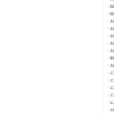
戦
戦
犬
犬
犬
犬
犬
粟
犬
グ
グ
グ
グ
ビ
人