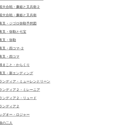
国大合戦・廉姫と又兵衛２
国大合戦・廉姫と又兵衛
夜叉・ジゴロ弥勒予想図
夜叉・弥勒と七宝
夜叉・弥勒
夜叉・四コマ-２
夜叉・四コマ
根まこと・からくり
夜叉・新エンディング
ランディア・ミューレンとリーン
ランディア２・ミレーニア
ランディア２・リュード
ランディア２
ッグオー・ロジャー
狼の二人