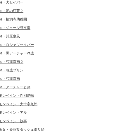
ate・犬セイバー
ate・朝の紅茶？
ate・柳洞寺幼稚園
ate・ジャージ祭支援
ate・川原泉風
ate・白シャツセイバー
ate・黒アーチャーvs凛
ate・弓凛漫画２
ate・弓凛プリン
ate・弓凛漫画
ate・アーチャーと凛
モンベイン・性別逆転
モンベイン・大十字九郎
モンベイン・アル
モンベイン・執事
夜叉・疑惑改ダッシュ塗り絵