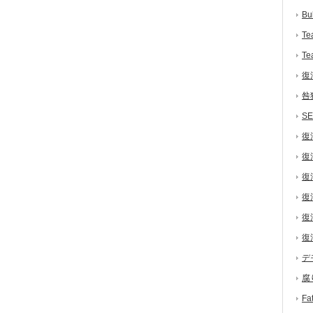
Bu
Te
Te
復
咎
S
復
復
復
復
復
復
デ
腐
F