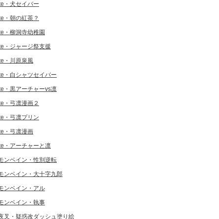
ate・犬セイバー
ate・朝の紅茶？
ate・柳洞寺幼稚園
ate・ジャージ祭支援
ate・川原泉風
ate・白シャツセイバー
ate・黒アーチャーvs凛
ate・弓凛漫画２
ate・弓凛プリン
ate・弓凛漫画
ate・アーチャーと凛
モンベイン・性別逆転
モンベイン・大十字九郎
モンベイン・アル
モンベイン・執事
夜叉・疑惑改ダッシュ塗り絵