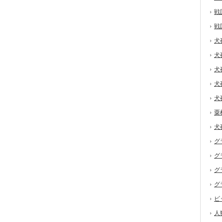
戦
戦
犬
犬
犬
犬
犬
粟
犬
グ
グ
グ
グ
ビ
人