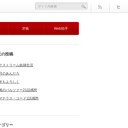
牙狼
Web拍手
近の投稿
クストリーム奴隷生活
月のあんだろ
年もよろしく
靴のバルツァー21話感想
マテラス・コード1話感想
テゴリー