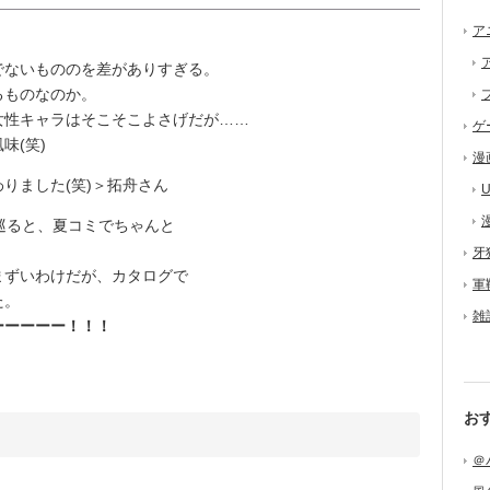
ア
でないもののを差がありすぎる。
るものなのか。
性キャラはそこそこよさげだが……
ゲ
風味(笑)
漫
りました(笑)＞拓舟さん
U
巡ると、夏コミでちゃんと
牙
ずいわけだが、カタログで
軍
た。
雑
ーーーーー！！！
お
＠