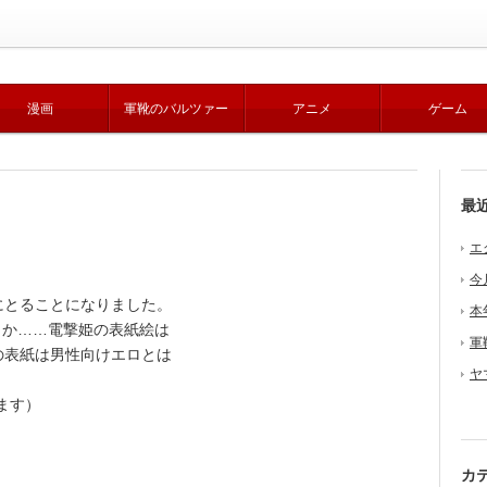
漫画
軍靴のバルツァー
アニメ
ゲーム
最
エ
。
今
とることになりました。
本
姫もか……電撃姫の表紙絵は
軍
の表紙は男性向けエロとは
ヤ
ます）
カ