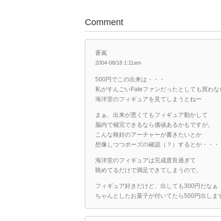
Comment
蒼嵐
2004-08/18 1:11am
500円でこの出来は・・・
私がすんごいFateファンだったとしても買わな
海洋堂のフィギュアを見てしまうとねー
まぁ、出来が悪くてもフィギュア動かして
脳内で補完できるなら価値あるかもですが。
こんな格好のアーチャーが書きたいとか
想像しつつポーズの確認（？）するとか・・・
海洋堂のフィギュアは完成度良過ぎて
眺めてるだけで満足できてしまうので。
フィギュア好きだけど、出しても300円だなぁ
ちゃんとしたお菓子が付いてたら500円出しま