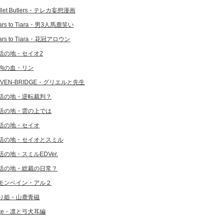
llet Butlers・テレカ妄想漫画
ars to Tiara・男3人馬鹿笑い
ars to Tiara・花冠アロウン
活の地・セイオ2
狗の血・リン
EVEN-BRIDGE・グリエルと先生
活の地・逆転裁判？
活の地・雲の上では
活の地・セイオ
活の地・セイオとスミル
活の地・スミルEDVer.
活の地・総裁の日常？
モンベイン・アル２
り姫・山鹿青磁
ate・凛と弓犬耳編