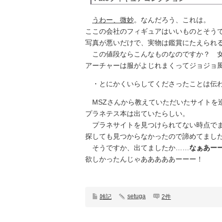
うわー、微妙
。なんだろう、これは。
ここの会社のフィギュアはいいものとそう
写真が悪いだけで、実物は鑑賞にたえられ
この値段ならこんなものなのですか？ 女
アーチャーは服がよじれまくってジョジョ
・とにかくいらしてくださったことは伝わ
MSZさんから教えていただいたサイトを
プラネテス本は出ていたらしい。
プラネサイトを見つけられてない時点でま
探しても見つからなかったので諦めてまし
そうですか、出てましたか……
なぁあー
欲しかったんじゃあああああーーー！
setuga
雑記
2件