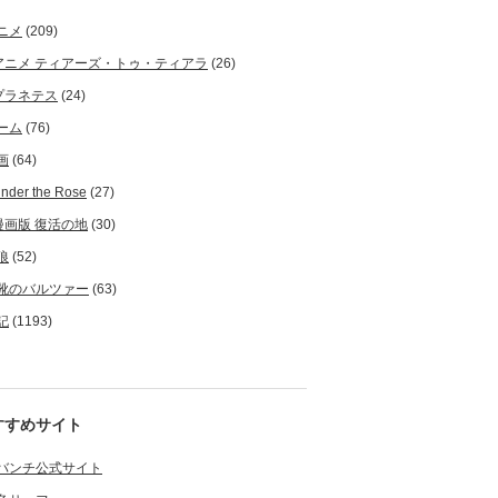
ニメ
(209)
アニメ ティアーズ・トゥ・ティアラ
(26)
プラネテス
(24)
ーム
(76)
画
(64)
nder the Rose
(27)
漫画版 復活の地
(30)
狼
(52)
靴のバルツァー
(63)
記
(1193)
すすめサイト
バンチ公式サイト