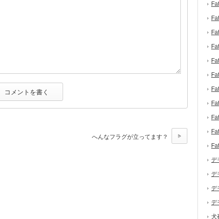
F
F
F
F
F
F
F
F
F
F
へんなフラグが立ってます？
F
デ
デ
デ
デ
犬