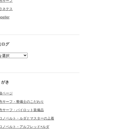
色サーフ
ラネテス
opeller
去ログ
くがき
狼ページ
色サーフ・整備士のこだわり
色サーフ・パイロット装備品
ロノベルト・ルダとマスターの上着
ロノベルト・アルフレッド×ルダ