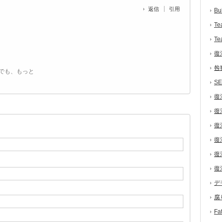
返信
引用
Bu
Te
Te
復
咎
でも、もっと
S
復
復
復
復
復
復
デ
腐
F