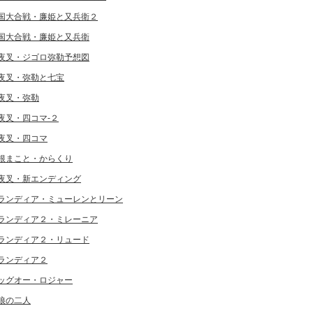
国大合戦・廉姫と又兵衛２
国大合戦・廉姫と又兵衛
夜叉・ジゴロ弥勒予想図
夜叉・弥勒と七宝
夜叉・弥勒
夜叉・四コマ-２
夜叉・四コマ
根まこと・からくり
夜叉・新エンディング
ランディア・ミューレンとリーン
ランディア２・ミレーニア
ランディア２・リュード
ランディア２
ッグオー・ロジャー
狼の二人