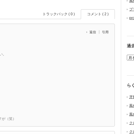
風
プ
トラックバック ( 0 )
コメント ( 2 )
pr
返信
引用
過
い。
ら
牙
風
風
すが（笑）
ク
ク