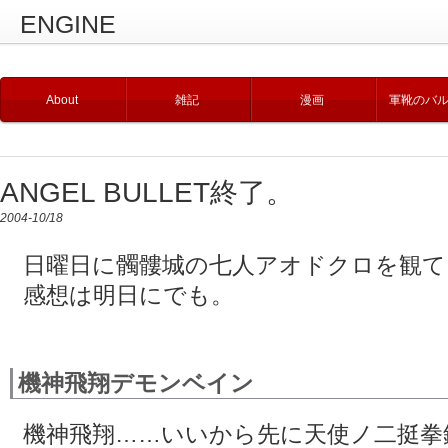
ENGINE
About
雑記
漫画
軍靴のバ
ANGEL BULLET終了。
2004-10/18
日曜日に髑髏城の七人アオドクロを観て
感想は明日にでも。
機神飛翔デモンベイン
機神飛翔……いいから先に天使ノ二挺拳