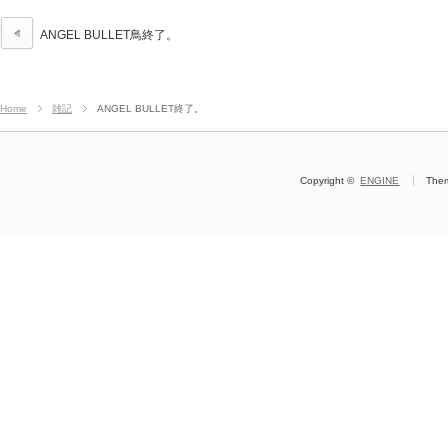
ANGEL BULLET鳥終了。
Home
雑記
ANGEL BULLET終了。
Copyright ©
ENGINE
The