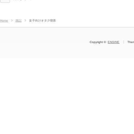
Home
雑記
女子向けオタク喫茶
Copyright ©
ENGINE
The