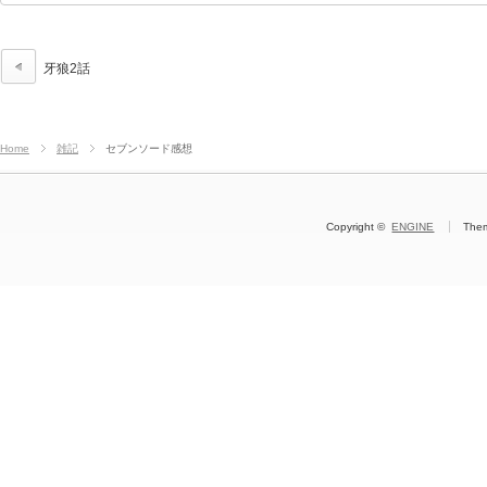
牙狼2話
Home
雑記
セブンソード感想
Copyright ©
ENGINE
The