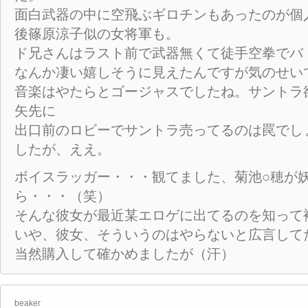
面白武器の中に空飛ぶギロチンもあったのが個
後篠原涼子似の女将軍も。
ド兄さんはラスト前で武器無くて徒手空拳でバ
なんか凄い嬉しそうに見えたんですが気のせい
音楽はやたらとゴージャスでしたね。サントラ
矢先に
出口前のロビーでサントラ売ってるのは罠でし
したが、ええ。
ボイスラッガー・・・観てました、菊池○穂が
ら・・・（笑）
そんな彼女が最近某エロゲに出てるのを知って
いや、彼女、そういうのはやらないと広言して
当然購入して確かめましたが（汗）
beaker