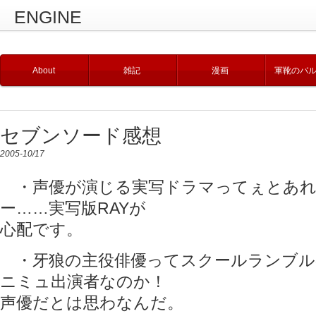
ENGINE
About
雑記
漫画
軍靴のバ
セブンソード感想
2005-10/17
・声優が演じる実写ドラマってぇとあれ
ー……実写版RAYが
心配です。
・牙狼の主役俳優ってスクールランブル
ニミュ出演者なのか！
声優だとは思わなんだ。