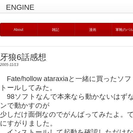
ENGINE
About
雑記
漫画
軍靴のバ
牙狼6話感想
2005-11/13
Fate/hollow ataraxiaと一緒に買
トールしてみた。
98ソフトなんで本来なら動かないはずな
ンで動かすのが
少しだけ面倒なのでがんばってみたよ。
にすがりました。
インストールして起動を確認しただけな