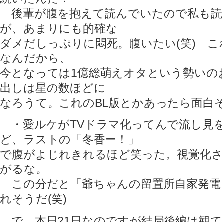
後輩が腹を抱えて読んでいたので私も読
が、あまりにも的確な
ダメだしっぷりに悶死。腹いたい(笑) こ
なんだから、
今となっては1億総萌えオタという勢いの
出しは星の数ほどに
なろうて。これのBL版とかあったら面白
・愛ルケがTVドラマ化ってんで流し見
ど、ラストの「冬香ー！」
で腹がよじれきれるほど笑った。視覚化
がるな。
この分だと「爺ちゃんの留置所自家発電
れそうだ(笑)
で、本日21日なのですが結局後編は観