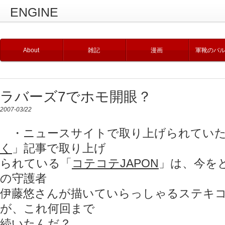
ENGINE
About
雑記
漫画
軍靴のバ
ラバーズ7でホモ開眼？
2007-03/22
・ニュースサイトで取り上げられてい
く
」記事で取り上げ
られている「
コテコテJAPON
」は、今を
の守護者
伊藤悠さんが描いていらっしゃるステキ
が、これ何回まで
続いたんだ？