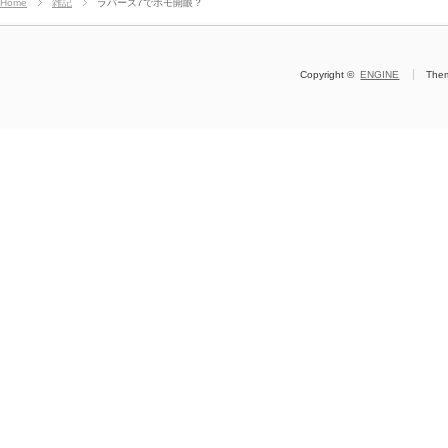
Home
雑記
ラバーズ7でホモ開眼？
Copyright ©
ENGINE
The