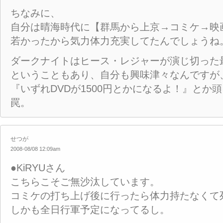
ちなみに、
自分は晴海時代に【群馬から上京→コミケ→映
若かったから気力体力充実してたんでしょうね
ダークナイトはヒース・レジャーが演じ切った
ということもあり、自分も興味津々なんですが
『いずれDVDが1500円とかになるよ！』とか
罠。
せつが
2008-08/08 12:09am
●KiRYUさん
こちらこそご無沙汰しています。
コミケの打ち上げ後に行ったら体力持たなくて死
しかも全日行軍予定になってるし。