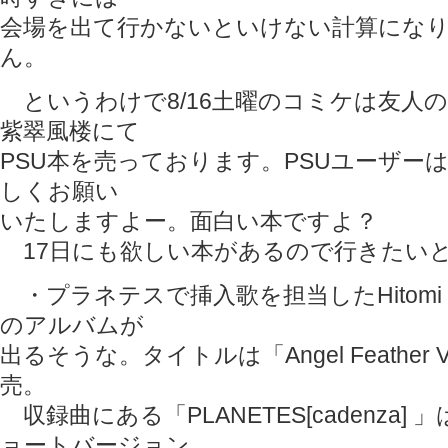
会場を出て行かないといけない計算にな
ん。
というわけで8/16土曜のコミケは友人の
紫翠風楼にて
PSU本を売っております。PSUユーザー
しくお願い
いたしますよー。面白い本ですよ？
17日にも欲しい本があるので行きたい
・プラネテスで挿入歌を担当したHitom
のアルバムが
出るそうな。タイトルは「Angel Feather 
売。
収録曲にある「PLANETES[cadenza]
ョートバージョン