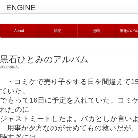
ENGINE
About
雑記
漫画
軍靴のバ
黒石ひとみのアルバム
2008-08/12
・コミケで売り子をする日を間違えて1
ていた。
でもって16日に予定を入れていた。コミ
れたのに
ジャストミートしたよ。バカとしか言い
用事が夕方なのがせめてもの救いだが、
時すぎには